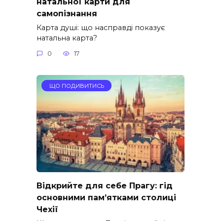
натальної карти для
самопізнання
Карта душі: що насправді показує
натальна карта?
0
17
ЩО ПОДИВИТИСЬ
Відкрийте для себе Прагу: гід
основними пам’ятками столиці
Чехії