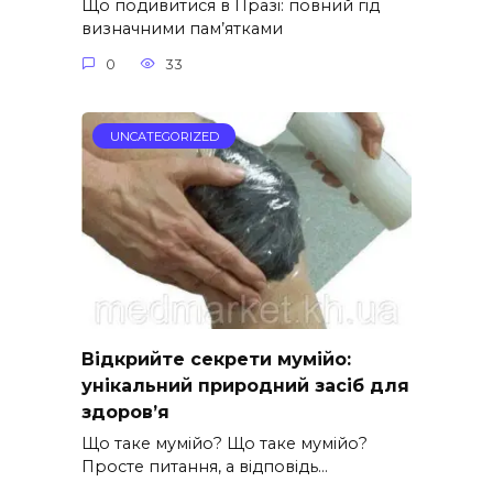
Що подивитися в Празі: повний гід
визначними пам’ятками
0
33
UNCATEGORIZED
Відкрийте секрети мумійо:
унікальний природний засіб для
здоров’я
Що таке мумійо? Що таке мумійо?
Просте питання, а відповідь…