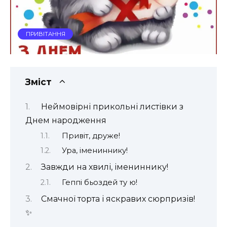
ПРИВІТАННЯ
Зміст
Неймовірні прикольні листівки з
Днем народження
Привіт, друже!
Ура, імениннику!
Завжди на хвилі, імениннику!
Геппі бьоздей ту ю!
Смачної торта і яскравих сюрпризів!
✨