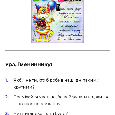
Ура, імениннику!
Якби не ти, хто б робив наші дні такими
крутими?
Посміхайся частіше, бо кайфувати від життя
— то твоє покликання
Ну і пиріг сьогодні буде?