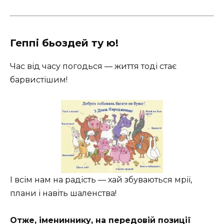
Геппі бьоздей ту ю!
Час від часу погодься — життя тоді стає
барвистішим!
І всім нам на радість — хай збуваються мрії,
плани і навіть шаленства!
Отже, імениннику, на передовій позиції