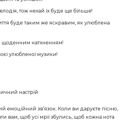
одія, тож нехай їх буде ще більше!
иття буде таким же яскравим, як улюблена
їм щоденним натхненням!
твоєї улюбленої музики!
 емоційний зв’язок. Коли ви даруєте пісню,
ти вам, щоб усі мрії збулись, щоб кожна нота