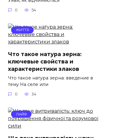
Уяви, як відчиняються
0
54
ЖИТТЯ
Что такое натура зерна:
ключевые свойства и
характеристики злаков
Что такое натура зерна: введение в
тему На селе или
0
34
ЛАЙФ