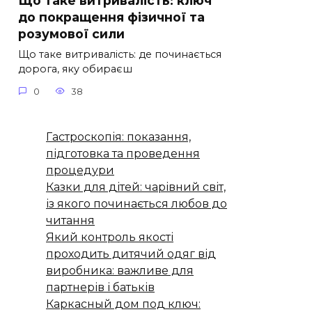
Що таке витривалість: ключ
до покращення фізичної та
розумової сили
Що таке витривалість: де починається
дорога, яку обираєш
0
38
Гастроскопія: показання,
підготовка та проведення
процедури
Казки для дітей: чарівний світ,
із якого починається любов до
читання
Який контроль якості
проходить дитячий одяг від
виробника: важливе для
партнерів і батьків
Каркасный дом под ключ: