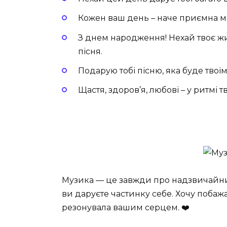
Кожен ваш день – наче приємна мел
З днем народження! Нехай твоє ж
пісня.
Подарую тобі пісню, яка буде тво
Щастя, здоров’я, любові – у ритмі 
Музика — це завжди про надзвичайний
ви даруєте частинку себе. Хочу побажа
резонувала вашим серцем. ❤️