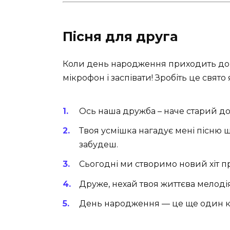
Пісня для друга
Коли день народження приходить до в
мікрофон і заспівати! Зробіть це свято
Ось наша дружба – наче старий д
Твоя усмішка нагадує мені пісню ща
забудеш.
Сьогодні ми створимо новий хіт пр
Друже, нехай твоя життєва мелод
День народження — це ще один купл