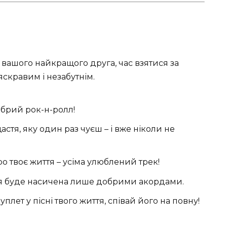
ашого найкращого друга, час взятися за
 яскравим і незабутнім.
обрий рок-н-ролл!
стя, яку один раз чуєш – і вже ніколи не
о твоє життя – усіма улюблений трек!
ія буде насичена лише добрими акордами.
ет у пісні твого життя, співай його на повну!