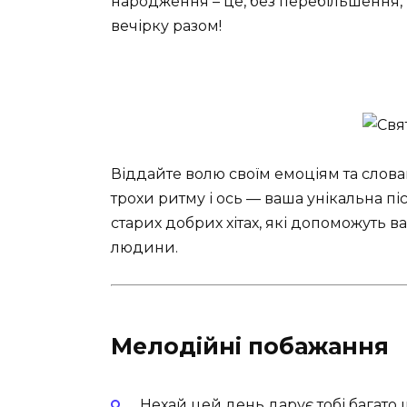
народження – це, без перебільшення
вечірку разом!
Віддайте волю своїм емоціям та слова
трохи ритму і ось — ваша унікальна пі
старих добрих хітах, які допоможуть 
людини.
Мелодійні побажання
Нехай цей день дарує тобі багато 