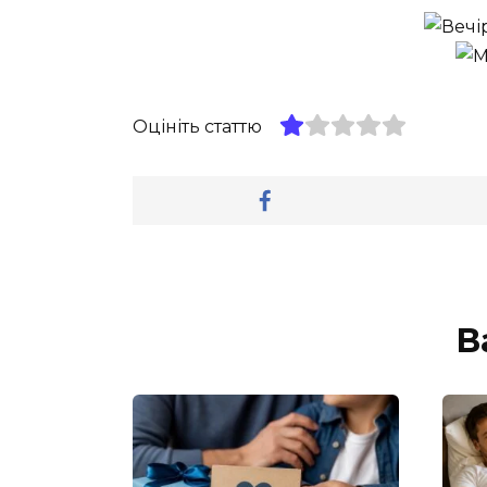
Оцініть статтю
В