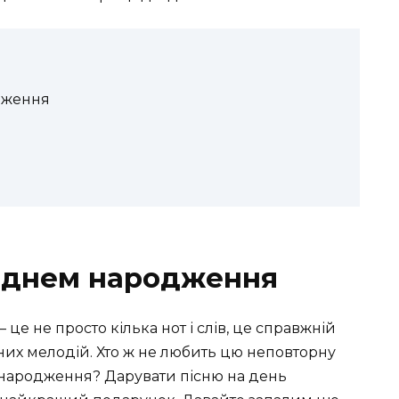
дження
з днем народження
це не просто кілька нот і слів, це справжній
них мелодій. Хто ж не любить цю неповторну
 народження? Дарувати пісню на день