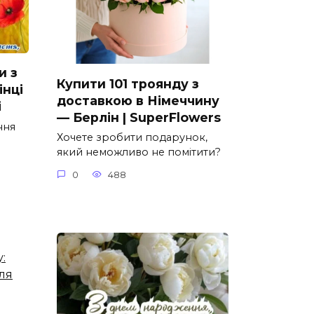
и з
Купити 101 троянду з
нці
доставкою в Німеччину
і
— Берлін | SuperFlowers
ння
Хочете зробити подарунок,
який неможливо не помітити?
0
488