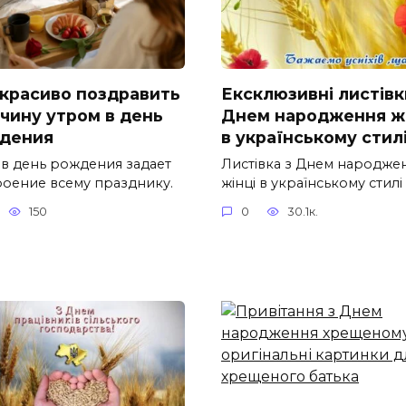
 красиво поздравить
Ексклюзивні листівк
чину утром в день
Днем народження жі
дения
в українському стил
 в день рождения задает
Листівка з Днем народже
роение всему празднику.
жінці в українському стилі
150
0
30.1к.