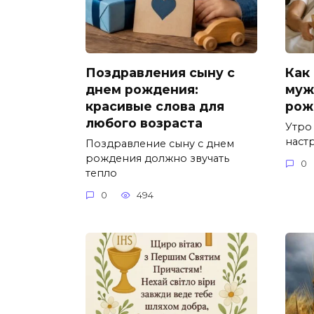
Поздравления сыну с
Как
днем рождения:
муж
красивые слова для
рож
любого возраста
Утро
наст
Поздравление сыну с днем
рождения должно звучать
0
тепло
0
494