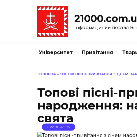
Перейти
до
21000.com.
вмісту
Інформаційний портал Вінн
Університет
Привітання
Твар
ГОЛОВНА
»
ТОПОВІ ПІСНІ-ПРИВІТАННЯ З ДНЕМ НА
Топові пісні-п
народження: на
свята
ПРИВІТАННЯ