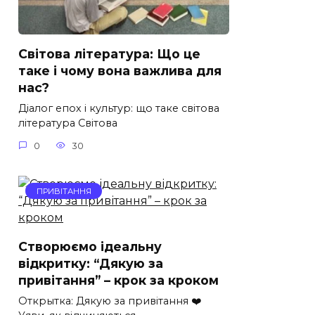
Світова література: Що це
таке і чому вона важлива для
нас?
Діалог епох і культур: що таке світова
література Світова
0
30
ПРИВІТАННЯ
Створюємо ідеальну
відкритку: “Дякую за
привітання” – крок за кроком
Открытка: Дякую за привітання ❤️