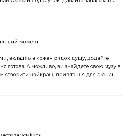
, найкращий подарунок. Давайте запалим цю
ми, вкладіть в кожен рядок душу, додайте
сня готова. А можливо, ви знайдете свою музу в
вам створити найкращі привітання для рідної
щастя та усмішок!