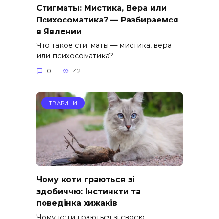
Стигматы: Мистика, Вера или
Психосоматика? — Разбираемся
в Явлении
Что такое стигматы — мистика, вера
или психосоматика?
0
42
ТВАРИНИ
Чому коти граються зі
здобиччю: Інстинкти та
поведінка хижаків
Чому коти граються зі своєю