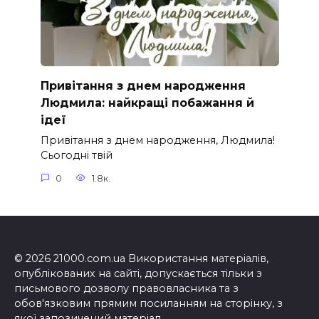
Привітання з днем народження
Людмила: найкращі побажання й
ідеї
Привітання з днем народження, Людмила!
Сьогодні твій
0
1.8к.
© 2026 21000.com.ua Використання матеріалів,
опублікованих на сайті, допускається тільки з
письмового дозволу правовласника та з
обов'язковим прямим посиланням на сторінку, з
якої запозичений матеріал.