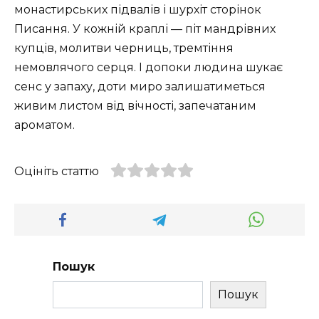
монастирських підвалів і шурхіт сторінок
Писання. У кожній краплі — піт мандрівних
купців, молитви черниць, тремтіння
немовлячого серця. І допоки людина шукає
сенс у запаху, доти миро залишатиметься
живим листом від вічності, запечатаним
ароматом.
Оцініть статтю
Пошук
Пошук