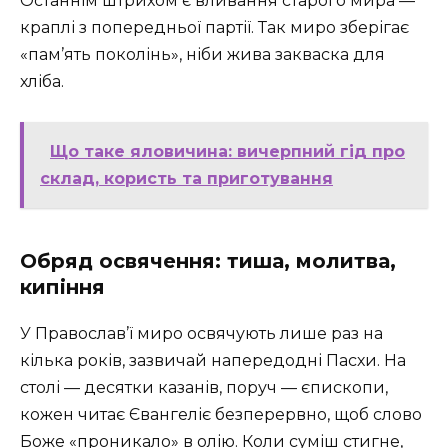
Останнім штрихом є вливання старого мира —
краплі з попередньої партії. Так миро зберігає
«пам’ять поколінь», ніби жива закваска для
хліба.
Що таке яловичина: вичерпний гід про
склад, користь та приготування
Обряд освячення: тиша, молитва,
кипіння
У Православ’ї миро освячують лише раз на
кілька років, зазвичай напередодні Пасхи. На
столі — десятки казанів, поруч — єпископи,
кожен читає Євангеліє безперервно, щоб слово
Боже «проникало» в олію. Коли суміш стигне,