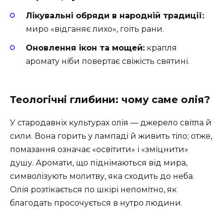
Лікувальні обряди в народній традиції:
миро «відганяє лихо», гоїть рани.
Оновлення ікон та мощей:
крапля
аромату ніби повертає свіжість святині.
Теологічні глибини: чому саме олія?
У стародавніх культурах олія — джерело світла й
сили. Вона горить у лампаді й живить тіло; отже,
помазання означає «освітити» і «зміцнити»
душу. Аромати, що піднімаються від мира,
символізують молитву, яка сходить до неба.
Олія розтікається по шкірі непомітно, як
благодать просочується в нутро людини.