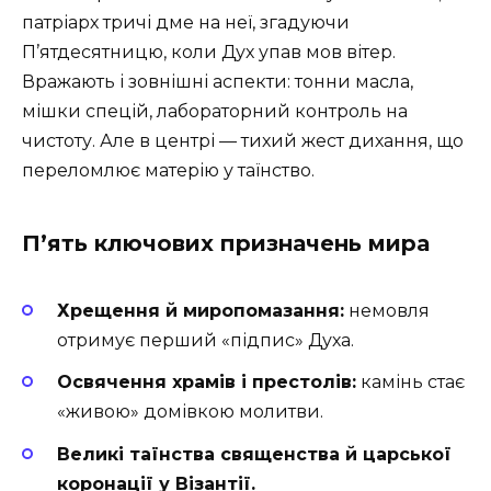
патріарх тричі дме на неї, згадуючи
П’ятдесятницю, коли Дух упав мов вітер.
Вражають і зовнішні аспекти: тонни масла,
мішки спецій, лабораторний контроль на
чистоту. Але в центрі — тихий жест дихання, що
переломлює матерію у таїнство.
П’ять ключових призначень мира
Хрещення й миропомазання:
немовля
отримує перший «підпис» Духа.
Освячення храмів і престолів:
камінь стає
«живою» домівкою молитви.
Великі таїнства священства й царської
коронації у Візантії.