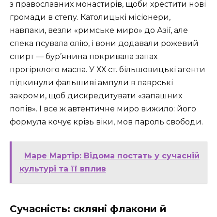
з православних монастирів, щоби хрестити нові
громади в степу. Католицькі місіонери,
навпаки, везли «римське миро» до Азії, але
спека псувала олію, і вони додавали рожевий
спирт — бур’янина покривала запах
прогірклого масла. У ХХ ст. більшовицькі агенти
підкинули фальшиві ампули в лаврські
закроми, щоб дискредитувати «запашних
попів». І все ж автентичне миро вижило: його
формула кочує крізь віки, мов пароль свободи.
Маре Мартір: Відома постать у сучасній
культурі та її вплив
Сучасність: скляні флакони й