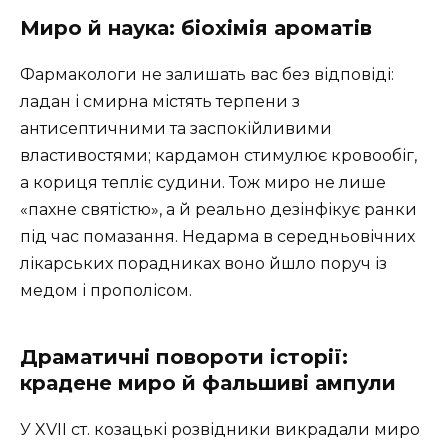
Миро й наука: біохімія ароматів
Фармакологи не залишать вас без відповіді:
ладан і смирна містять терпени з
антисептичними та заспокійливими
властивостями; кардамон стимулює кровообіг,
а кориця тепліє судини. Тож миро не лише
«пахне святістю», а й реально дезінфікує ранки
під час помазання. Недарма в середньовічних
лікарських порадниках воно йшло поруч із
медом і прополісом.
Драматичні повороти історії:
крадене миро й фальшиві ампули
У XVII ст. козацькі розвідники викрадали миро