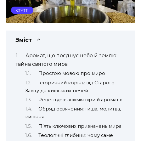
СТАТТІ
Зміст
Аромат, що поєднує небо й землю:
тайна святого мира
Простою мовою про миро
Історичний корінь: від Старого
Завіту до київських печей
Рецептура: алхімія віри й ароматів
Обряд освячення: тиша, молитва,
кипіння
П’ять ключових призначень мира
Теологічні глибини: чому саме