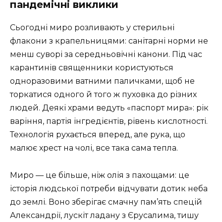
пандемічні виклики
Сьогодні миро розливають у стерильні
флакони з крапельницями: санітарні норми не
менш суворі за середньовічні канони. Під час
карантинів священники користуються
одноразовими ватними паличками, щоб не
торкатися одного й того ж пуховка до різних
людей. Деякі храми ведуть «паспорт мира»: рік
варіння, партія інгредієнтів, рівень кислотності.
Технологія рухається вперед, але рука, що
малює хрест на чолі, все така сама тепла.
Миро — це більше, ніж олія з пахощами: це
історія людської потреби відчувати дотик неба
до землі. Воно зберігає смачну пам’ять спецій
Александрії, лускіт ладану з Єрусалима, тишу