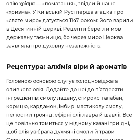
олію χρίσμα — «помазання», звідси й наше
«хризма». У Київській Русі перша згадка про
«святе миро» датується 1147 роком: його варили
в Десятинній церкві. Рецепти берегли мов
державну таємницю, бо через миро Церква
заявляла про духовну незалежність.
Рецептура: алхімія віри й ароматів
Головною основою слугує холодно­віджата
оливкова олія. Додайте до неї до п’ятдесяти
інгредієнтів: смолу ладану, стирокс, галабан,
корицю, кардамон, імбир, мастикову смолу,
пелюстки троянд, ефірні олії лавра й шавлії. Все
це повільно томиться у мідному казані три дні,
щоб олія увібрала духмяні смоли й трави.