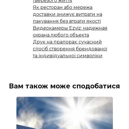
тверезого життя
Як ресторан або мережа
доставки знижує витрати на
пакування без втрати якості
Видеокамеры Ezviz: надежная
охрана любого объекта
Друк на прапорах: сучасний
спосіб створення брендованої
та індивідуальної символіки
Вам також може сподобатися