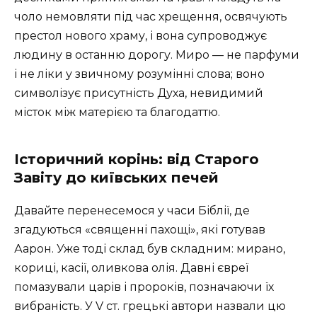
чоло немовляти під час хрещення, освячують
престол нового храму, і вона супроводжує
людину в останню дорогу. Миро — не парфуми
і не ліки у звичному розумінні слова; воно
символізує присутність Духа, невидимий
місток між матерією та благодаттю.
Історичний корінь: від Старого
Завіту до київських печей
Давайте перенесемося у часи Біблії, де
згадуються «священні пахощі», які готував
Аарон. Уже тоді склад був складним: мирано,
кориці, касії, оливкова олія. Давні євреї
помазували царів і пророків, позначаючи їх
вибраність. У V ст. грецькі автори назвали цю