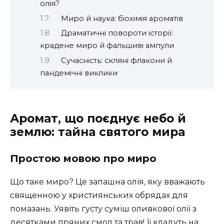
олія?
Миро й наука: біохімія ароматів
Драматичні повороти історії:
крадене миро й фальшиві ампули
Сучасність: скляні флакони й
пандемічні виклики
Аромат, що поєднує небо й
землю: тайна святого мира
Простою мовою про миро
Що таке миро? Це запашна олія, яку вважають
священною у християнських обрядах для
помазань. Уявіть густу суміш оливкової олії з
десятками пряних смол та трав! Її кладуть на