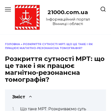
Перейти
до
21000.com.ua
вмісту
Інформаційний портал
Вінниці і області
ГОЛОВНА
»
РОЗКРИТТЯ СУТНОСТІ МРТ: ЩО ЦЕ ТАКЕ І ЯК
ПРАЦЮЄ МАГНІТНО-РЕЗОНАНСНА ТОМОГРАФІЯ?
Розкриття сутності МРТ: що
це таке і як працює
магнітно-резонансна
томографія?
Зміст
Що таке МРТ: Розкриваємо суть