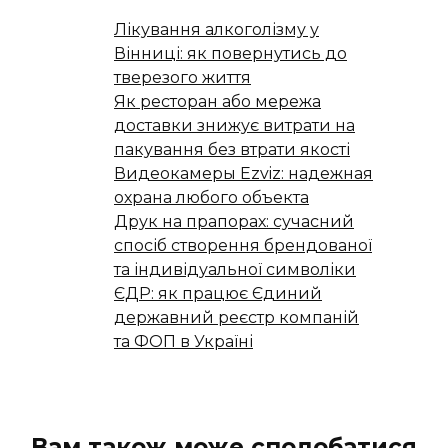
Лікування алкоголізму у
Вінниці: як повернутись до
тверезого життя
Як ресторан або мережа
доставки знижує витрати на
пакування без втрати якості
Видеокамеры Ezviz: надежная
охрана любого объекта
Друк на прапорах: сучасний
спосіб створення брендованої
та індивідуальної символіки
ЄДР: як працює Єдиний
державний реєстр компаній
та ФОП в Україні
Вам також може сподобатися