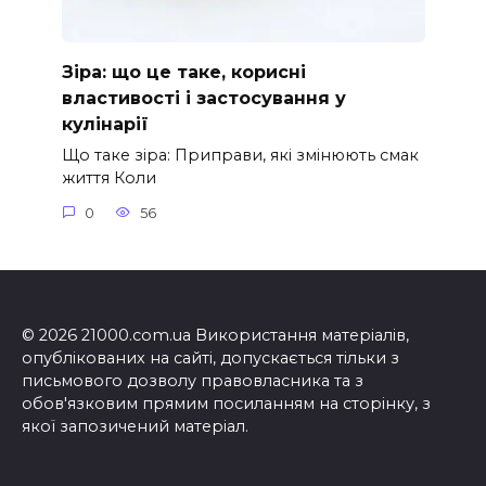
Зіра: що це таке, корисні
властивості і застосування у
кулінарії
Що таке зіра: Приправи, які змінюють смак
життя Коли
0
56
© 2026 21000.com.ua Використання матеріалів,
опублікованих на сайті, допускається тільки з
письмового дозволу правовласника та з
обов'язковим прямим посиланням на сторінку, з
якої запозичений матеріал.