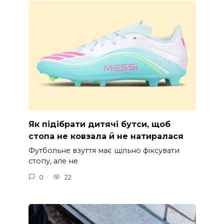
Як підібрати дитячі бутси, щоб
стопа не ковзала й не натиралася
Футбольне взуття має щільно фіксувати
стопу, але не
0
22