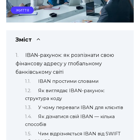
ЖИТТЯ
Зміст
IBAN-рахунок: як розпізнати свою
фінансову адресу у глобальному
банківському світі
IBAN простими словами
Як виглядає IBAN-рахунок:
структура коду
У чому переваги IBAN для клієнтів
Як дізнатися свій IBAN — кілька
способів
Чим відрізняється IBAN від SWIFT