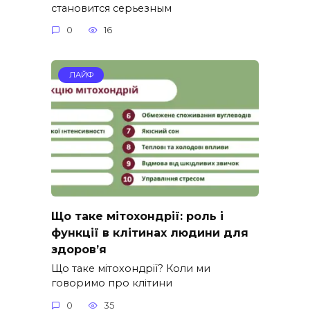
становится серьезным
0
16
ЛАЙФ
Що таке мітохондрії: роль і
функції в клітинах людини для
здоров’я
Що таке мітохондрії? Коли ми
говоримо про клітини
0
35