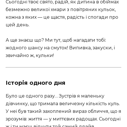
Сьогодні твоє свято, радій, як дитина в обіймах
безмежно великої хмари з повітряних кульок,
кожна з яких — це щастя, радість і спогади про
цей день.
А ще знаєш що? Ми тут, щоб нагадати тобі:
жодного шансу на смуток! Випивка, закуски, і
звичайно ж, кульки!
Історія одного дня
Було це одного разу… Зустрів я маленьку
дівчинку, що тримала величезну кількість куль.
У неї був такий захоплений вираз обличчя, що я
зрозумів: життя — у миттєвих радощах. Сьогодні
ж і ти маєш відчути той самий драйв.