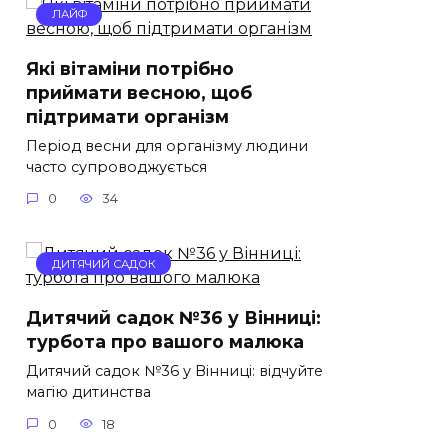
ЛАЙФ
Які вітаміни потрібно
приймати весною, щоб
підтримати організм
Період весни для організму людини
часто супроводжується
0
34
ДИТЯЧИЙ САДОК
Дитячий садок №36 у Вінниці:
турбота про вашого малюка
Дитячий садок №36 у Вінниці: відчуйте
магію дитинства
0
18