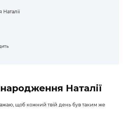
 Наталії
дить
 народження Наталії
Бажаю, щоб кожний твій день був таким же