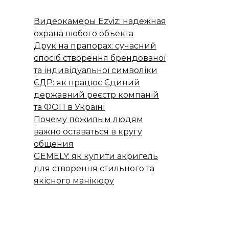
Видеокамеры Ezviz: надежная
охрана любого объекта
Друк на прапорах: сучасний
спосіб створення брендованої
та індивідуальної символіки
ЄДР: як працює Єдиний
державний реєстр компаній
та ФОП в Україні
Почему пожилым людям
важно оставаться в кругу
общения
GEMELY: як купити акригель
для створення стильного та
якісного манікюру