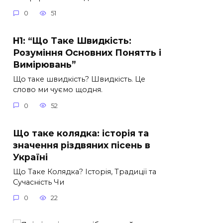
0
51
H1: “Що Таке Швидкість:
Розуміння Основних Понятть і
Вимірювань”
Що таке швидкість? Швидкість. Це
слово ми чуємо щодня.
0
52
Що таке колядка: історія та
значення різдвяних пісень в
Україні
Що Таке Колядка? Історія, Традиції та
Сучасність Чи
0
22