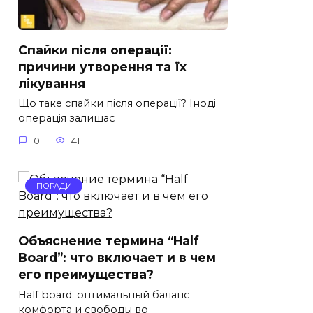
Спайки після операції:
причини утворення та їх
лікування
Що таке спайки після операції? Іноді
операція залишає
0
41
ПОРАДИ
Объяснение термина “Half
Board”: что включает и в чем
его преимущества?
Half board: оптимальный баланс
комфорта и свободы во