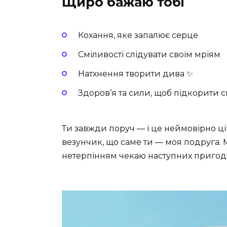
Щиро бажаю тобі
Кохання, яке запалює серце
Сміливості слідувати своїм мріям
Натхнення творити дива ✨
Здоров’я та сили, щоб підкорити с
Ти завжди поруч — і це неймовірно ці
везунчик, що саме ти — моя подруга. М
нетерпінням чекаю наступних пригод