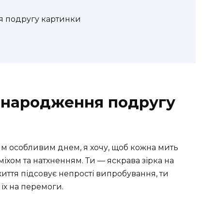
я подругу картинки
 народження подругу
им особливим днем, я хочу, щоб кожна мить
міхом та натхненням. Ти — яскрава зірка на
 життя підсовує непрості випробування, ти
їх на перемоги.