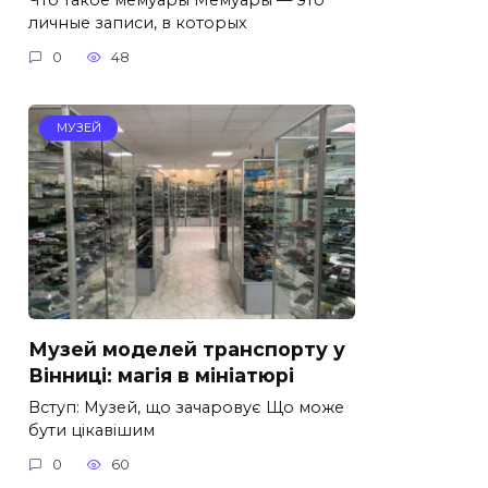
личные записи, в которых
0
48
МУЗЕЙ
Музей моделей транспорту у
Вінниці: магія в мініатюрі
Вступ: Музей, що зачаровує Що може
бути цікавішим
0
60