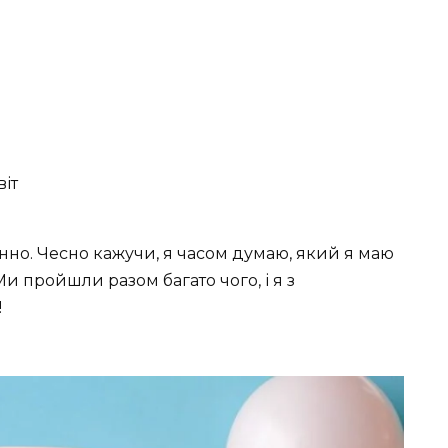
віт
нно. Чесно кажучи, я часом думаю, який я маю
и пройшли разом багато чого, і я з
!