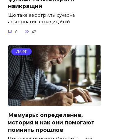
найкращий
Що таке аерогриль: сучасна
альтернатива традиційній
0
42
ЛАЙФ
Мемуары: определение,
история и как они помогают
помнить прошлое
Что такое мемуары Мемуары — это