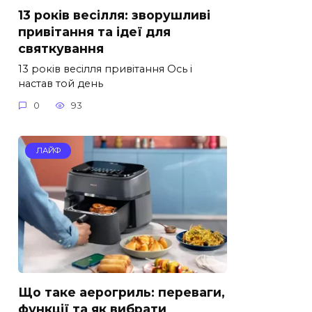
13 років весілля: зворушливі
привітання та ідеї для
святкування
13 років весілля привітання Ось і
настав той день
0
93
ЛАЙФ
Що таке аерогриль: переваги,
функції та як вибрати