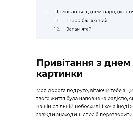
Привітання з днем народженн
Щиро бажаю тобі
Запам’ятай:
Привітання з днем
картинки
Моя дорога подруго, вітаючи тебе з ц
твого життя була наповнена радістю, с
нашій спільній небосхилі. І хоча іноді
завжди знаходиш спосіб перетворити 