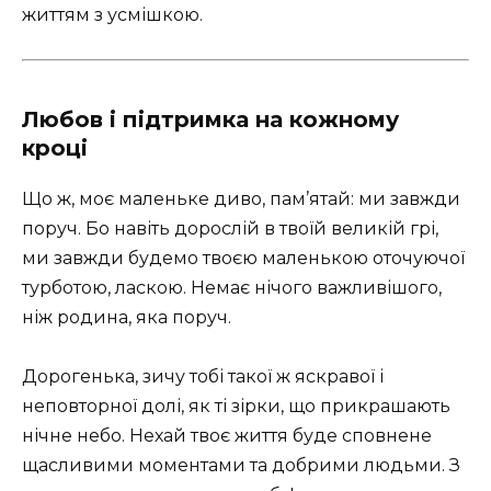
життям з усмішкою.
Любов і підтримка на кожному
кроці
Що ж, моє маленьке диво, пам’ятай: ми завжди
поруч. Бо навіть дорослій в твоїй великій грі,
ми завжди будемо твоєю маленькою оточуючої
турботою, ласкою. Немає нічого важливішого,
ніж родина, яка поруч.
Дорогенька, зичу тобі такої ж яскравої і
неповторної долі, як ті зірки, що прикрашають
нічне небо. Нехай твоє життя буде сповнене
щасливими моментами та добрими людьми. З