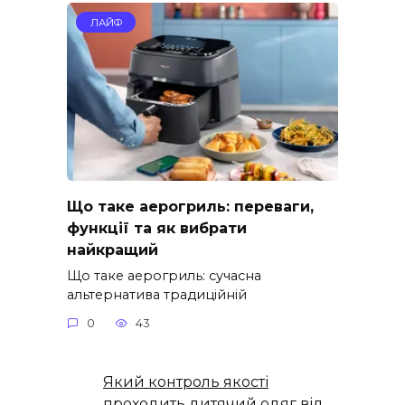
ЛАЙФ
Що таке аерогриль: переваги,
функції та як вибрати
найкращий
Що таке аерогриль: сучасна
альтернатива традиційній
0
43
Який контроль якості
проходить дитячий одяг від