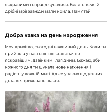
яскравими і справджувалися. Велетенські й
дрібні мрії завжди мали крила. Пам’ятай.
Добра казка на день народження
Моя крихітко, сьогодні важливий день! Коли ти
прийшла у наш світ, він став значно
яскравішим, дзвінким і лагідним. Бажаю, аби
кожного дня ти шукала нове натхнення і
радість у кожній миті. Адже у таких щоденних
деталях приховане щастя.