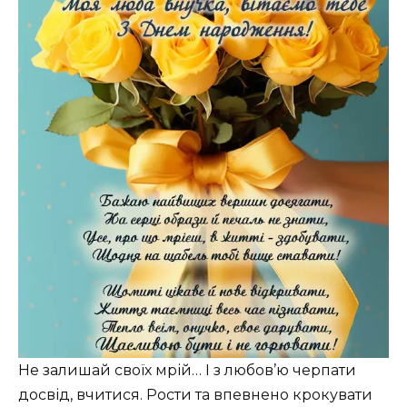
Не залишай своїх мрій… І з любов’ю черпати
досвід, вчитися. Рости та впевнено крокувати