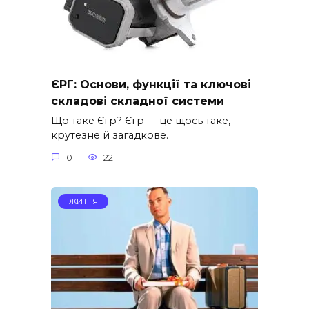
ЄРГ: Основи, функції та ключові
складові складної системи
Що таке Єгр? Єгр — це щось таке,
крутезне й загадкове.
0
22
ЖИТТЯ