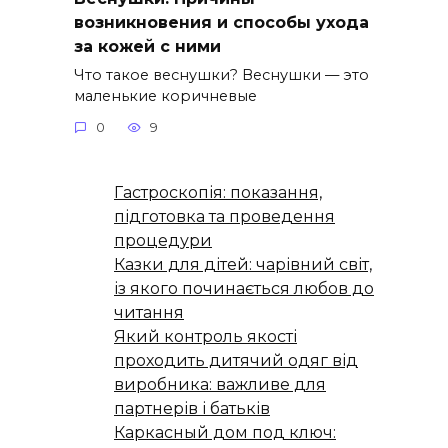
возникновения и способы ухода
за кожей с ними
Что такое веснушки? Веснушки — это
маленькие коричневые
0
9
Гастроскопія: показання,
підготовка та проведення
процедури
Казки для дітей: чарівний світ,
із якого починається любов до
читання
Який контроль якості
проходить дитячий одяг від
виробника: важливе для
партнерів і батьків
Каркасный дом под ключ: