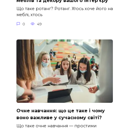
меблів та декору вашого інтер’єру
Що таке ротанг? Ротанг. Хтось хоче його на
меблі, хтось
0
49
Очне навчання: що це таке і чому
воно важливе у сучасному світі?
Що таке очне навчання — простими