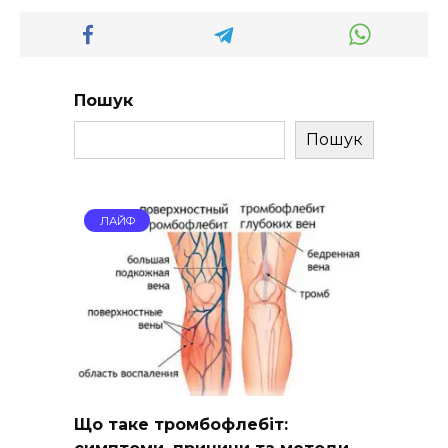
Пошук
Пошук
ЛАЙФ
Що таке тромбофлебіт:
симптоми, причини та методи