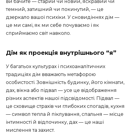
ви бачите — старий чи новий, яскравий чи
темний, затишний чи покинутий, — це
дзеркало вашої психіки. У сновидіннях дім —
це ми самі, як ми себе почуваємо і як
сприймаємо світ навколо.
Дім як проекція внутрішнього “я”
У багатьох культурах і психоаналітичних
традиціях дім вважають метафорою
особистості. Зовнішність будинку, його кімнати,
дах, вікна або підвал — усе це відображення
різних аспектів нашої підсвідомості. Підвал —
це сховище страхів чи глибоких спогадів, кухня
— символ тепла й піклування, спальня — місце
інтимності й відпочинку, дах — це наші
мислення та захист.