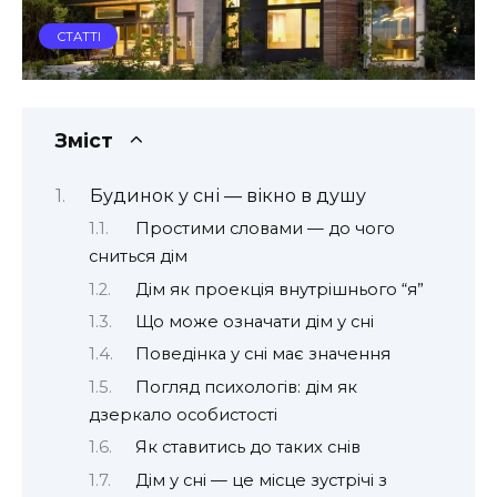
СТАТТІ
Зміст
Будинок у сні — вікно в душу
Простими словами — до чого
сниться дім
Дім як проекція внутрішнього “я”
Що може означати дім у сні
Поведінка у сні має значення
Погляд психологів: дім як
дзеркало особистості
Як ставитись до таких снів
Дім у сні — це місце зустрічі з