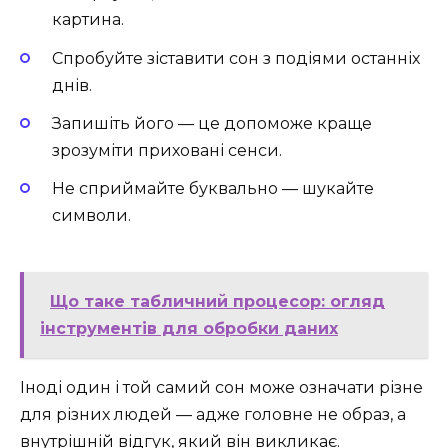
картина.
Спробуйте зіставити сон з подіями останніх
днів.
Запишіть його — це допоможе краще
зрозуміти приховані сенси.
Не сприймайте буквально — шукайте
символи.
Що таке табличний процесор: огляд
інструментів для обробки даних
Іноді один і той самий сон може означати різне
для різних людей — адже головне не образ, а
внутрішній відгук, який він викликає.