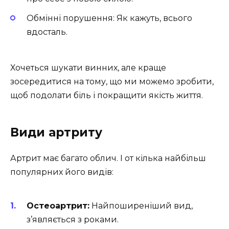
Обмінні порушення: Як кажуть, всього
вдосталь.
Хочеться шукати винних, але краще
зосередитися на тому, що ми можемо зробити,
щоб подолати біль і покращити якість життя.
Види артриту
Артрит має багато облич. І от кілька найбільш
популярних його видів:
Остеоартрит:
Найпоширеніший вид,
з’являється з роками.