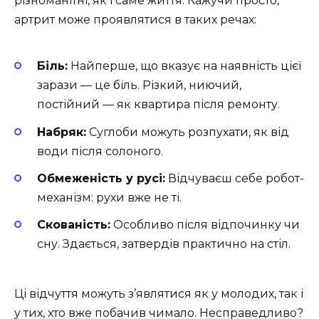
різноманітні, як і саме життя. Кажучи просто,
артрит може проявлятися в таких речах:
Біль:
Найперше, що вказує на наявність цієї
зарази — це біль. Різкий, ниючий,
постійний — як квартира після ремонту.
Набряк:
Суглоби можуть розпухати, як від
води після солоного.
Обмеженість у русі:
Відчуваєш себе робот-
механізм: рухи вже не ті.
Скованість:
Особливо після відпочинку чи
сну. Здається, затвердів практично на стіл.
Ці відчуття можуть з’являтися як у молодих, так і
у тих, хто вже побачив чимало. Несправедливо?