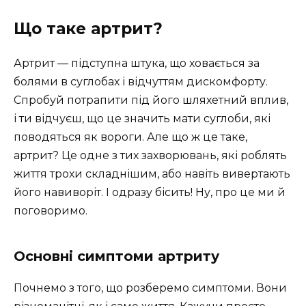
Що таке артрит?
Артрит — підступна штука, що ховається за
болями в суглобах і відчуттям дискомфорту.
Спробуй потрапити під його шляхетний вплив,
і ти відчуєш, що це значить мати суглоби, які
поводяться як вороги. Але що ж це таке,
артрит? Це одне з тих захворювань, які роблять
життя трохи складнішим, або навіть вивертають
його навиворіт. І одразу бісить! Ну, про це ми й
поговоримо.
Основні симптоми артриту
Почнемо з того, що розберемо симптоми. Вони