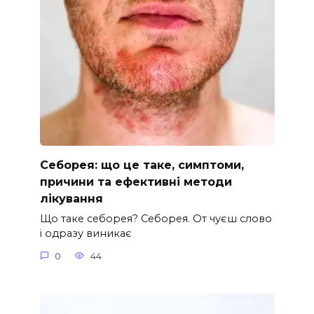
Себорея: що це таке, симптоми,
причини та ефективні методи
лікування
Що таке себорея? Себорея. От чуєш слово
і одразу виникає
0
44