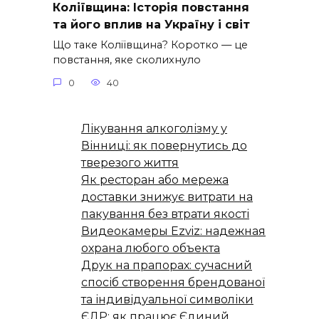
Коліївщина: Історія повстання
та його вплив на Україну і світ
Що таке Коліївщина? Коротко — це
повстання, яке сколихнуло
0
40
Лікування алкоголізму у
Вінниці: як повернутись до
тверезого життя
Як ресторан або мережа
доставки знижує витрати на
пакування без втрати якості
Видеокамеры Ezviz: надежная
охрана любого объекта
Друк на прапорах: сучасний
спосіб створення брендованої
та індивідуальної символіки
ЄДР: як працює Єдиний