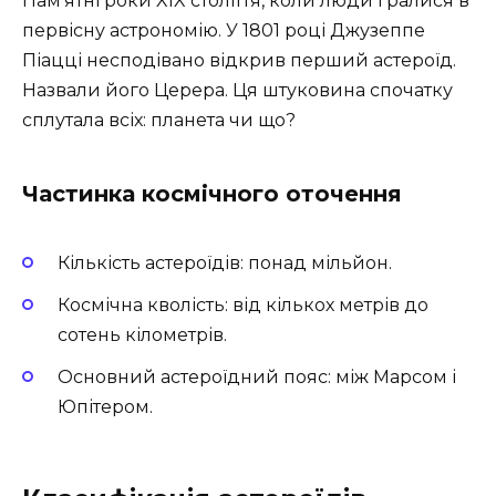
Пам’ятні роки XIX століття, коли люди гралися в
первісну астрономію. У 1801 році Джузеппе
Піацці несподівано відкрив перший астероїд.
Назвали його Церера. Ця штуковина спочатку
сплутала всіх: планета чи що?
Частинка космічного оточення
Кількість астероїдів: понад мільйон.
Космічна кволість: від кількох метрів до
сотень кілометрів.
Основний астероїдний пояс: між Марсом і
Юпітером.