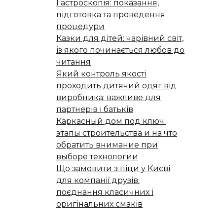
Гастроскопія: показання,
підготовка та проведення
процедури
Казки для дітей: чарівний світ,
із якого починається любов до
читання
Який контроль якості
проходить дитячий одяг від
виробника: важливе для
партнерів і батьків
Каркасный дом под ключ:
этапы строительства и на что
обратить внимание при
выборе технологии
Що замовити з піци у Києві
для компанії друзів:
поєднання класичних і
оригінальних смаків