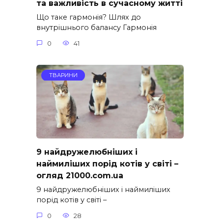
та важливість в сучасному житті
Що таке гармонія? Шлях до
внутрішнього балансу Гармонія
0
41
ТВАРИНИ
9 найдружелюбніших і
наймиліших порід котів у світі –
огляд 21000.com.ua
9 найдружелюбніших і наймиліших
порід котів у світі –
0
28