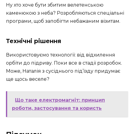
Ну хто хоче бути збитим велетенською
каменюкою з неба? Розробляються спеціальні
програми, щоб запобігти небажаним візитам.
Технічні рішення
Використовуємо технології: від відхилення
орбіти до підриву. Поки все в стадії розробок.
Може, Наталія з сусіднього під’їзду придумає
ще щось веселе?
Що таке електромагніт: принцип
роботи, застосування та користь