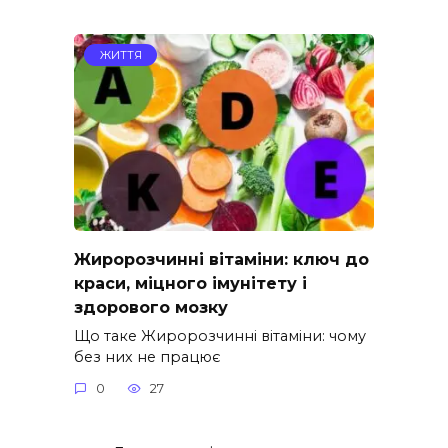
ЖИТТЯ
Жиророзчинні вітаміни: ключ до
краси, міцного імунітету і
здорового мозку
Що таке Жиророзчинні вітаміни: чому
без них не працює
0
27