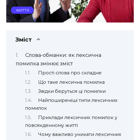
ЖИТТЯ
Зміст
Слова-обманки: як лексична
помилка змінює зміст
Прості слова про складне
Що таке лексична помилка
Звідки беруться ці помилки
Найпоширеніші типи лексичних
помилок
Приклади лексичних помилок у
повсякденному житті
Чому важливо уникати лексичних