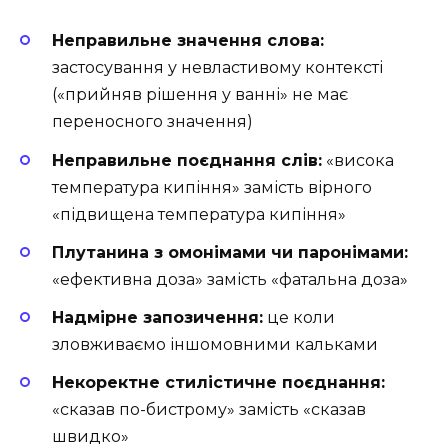
Неправильне значення слова:
застосування у невластивому контексті
(«прийняв рішення у ванні» не має
переносного значення)
Неправильне поєднання слів:
«висока
температура кипіння» замість вірного
«підвищена температура кипіння»
Плутанина з омонімами чи паронімами:
«ефективна доза» замість «фатальна доза»
Надмірне запозичення:
це коли
зловживаємо іншомовними кальками
Некоректне стилістичне поєднання:
«сказав по-бистрому» замість «сказав
швидко»