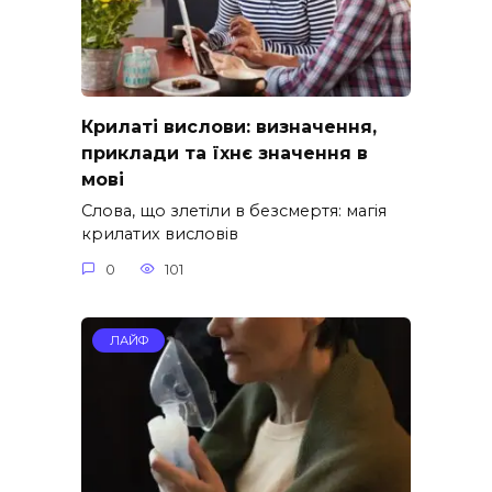
Крилаті вислови: визначення,
приклади та їхнє значення в
мові
Слова, що злетіли в безсмертя: магія
крилатих висловів
0
101
ЛАЙФ