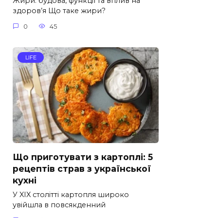
Жири: будова, функції та вплив на
здоров’я Що таке жири?
0
45
LIFE
Що приготувати з картоплі: 5
рецептів страв з української
кухні
У XIX столітті картопля широко
увійшла в повсякденний