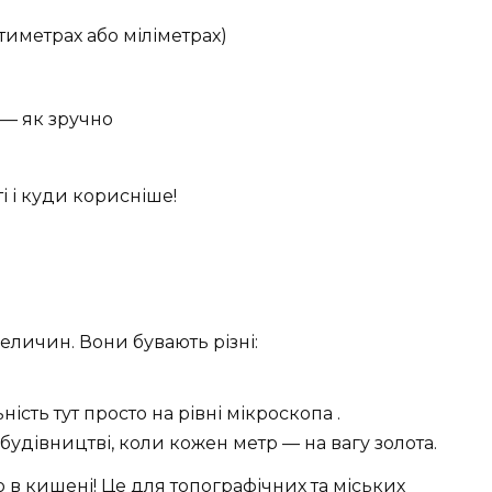
тиметрах або міліметрах)
 — як зручно
і і куди корисніше!
еличин. Вони бувають різні:
ьність тут просто на рівні мікроскопа ️.
 будівництві, коли кожен метр — на вагу золота.
то в кишені! Це для топографічних та міських