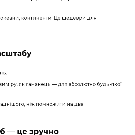
я, океани, континенти. Це шедеври для
асштабу
нь.
виміру, як гаманець — для абсолютно будь-якої
ладнішого, ніж помножити на два.
б — це зручно