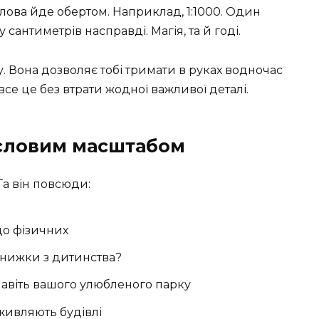
лова йде обертом. Наприклад, 1:1000. Один
сантиметрів насправді. Магія, та й годі.
у. Вона дозволяє тобі тримати в руках водночас
 І все це без втрати жодної важливої деталі.
исловим масштабом
Та він повсюди:
 до фізичних
і книжки з дитинства?
 навіть вашого улюбленого парку
оживляють будівлі