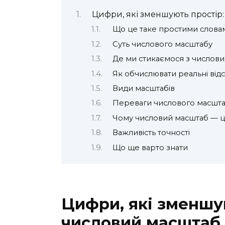
Цифри, які зменшують простір
Що це таке простими слова
Суть числового масштабу
Де ми стикаємося з числов
Як обчислювати реальні відс
Види масштабів
Переваги числового масшт
Чому числовий масштаб — ц
Важливість точності
Що ще варто знати
Цифри, які зменшу
числовий масштаб