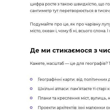
цифра росте з такою швидкістю, що го
сантиметр тут перетворюється в тисячу 
Подумайте про це, як про чарівну луп
місто, океан і, чому б ні, всього слона.
Де ми стикаємося з ч
Кажете, масштаб — це для географів? 
Географічні карти: від політичних
Шкільні атласи: пам’ятаєте ті стар
Плани та креслення міст, вулиць,
Проекти архітектів: їхні малюнки 