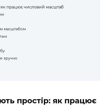
: як працює числовий масштаб
ми
им масштабом
тані
абу
е зручно
ють простір: як працює