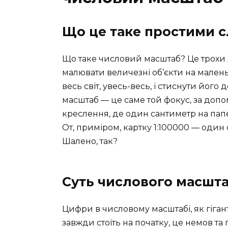
Що це таке простими 
Що таке числовий масштаб? Це трохи 
малювати величезні об’єкти на маленьк
весь світ, увесь-весь, і стиснути йог
масштаб — це саме той фокус, за доп
креслення, де один сантиметр на папе
От, приміром, картку 1:100000 — один
Шалено, так?
Суть числового масшт
Цифри в числовому масштабі, як гіган
завжди стоїть на початку, це немов та