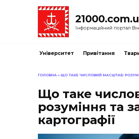
Перейти
до
21000.com.
вмісту
Інформаційний портал Вінн
Університет
Привітання
Твар
ГОЛОВНА
»
ЩО ТАКЕ ЧИСЛОВИЙ МАСШТАБ: РОЗУМІ
Що таке число
розуміння та з
картографії