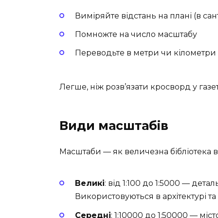
Виміряйте відстань на плані (в сан
Помножте на число масштабу
Переводьте в метри чи кілометри
Легше, ніж розв’язати кросворд у газет
Види масштабів
Масштаби — як величезна бібліотека в
Великі
: від 1:100 до 1:5000 — детал
Використовуються в архітектурі та
Середні
: 1:10000 до 1:50000 — міс