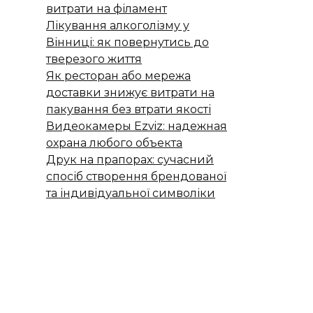
витрати на філамент
Лікування алкоголізму у
Вінниці: як повернутись до
тверезого життя
Як ресторан або мережа
доставки знижує витрати на
пакування без втрати якості
Видеокамеры Ezviz: надежная
охрана любого объекта
Друк на прапорах: сучасний
спосіб створення брендованої
та індивідуальної символіки