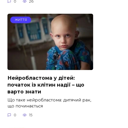
0
26
ЖИТТЯ
Нейробластома у дітей:
початок із клітин надії – що
варто знати
Що таке нейробластома: дитячий рак,
що починається
0
15