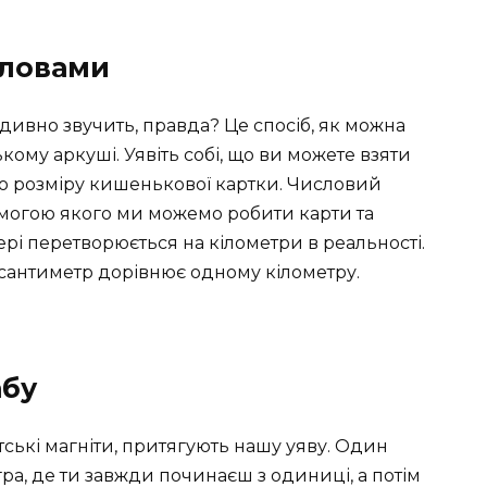
словами
дивно звучить, правда? Це спосіб, як можна
ому аркуші. Уявіть собі, що ви можете взяти
о до розміру кишенькової картки. Числовий
омогою якого ми можемо робити карти та
рі перетворюється на кілометри в реальності.
 сантиметр дорівнює одному кілометру.
абу
тські магніти, притягують нашу уяву. Один
 гра, де ти завжди починаєш з одиниці, а потім