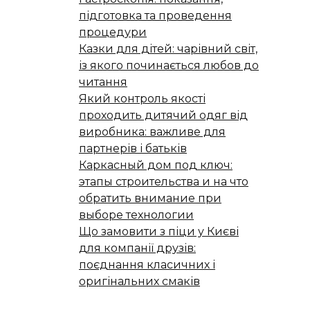
підготовка та проведення
процедури
Казки для дітей: чарівний світ,
із якого починається любов до
читання
Який контроль якості
проходить дитячий одяг від
виробника: важливе для
партнерів і батьків
Каркасный дом под ключ:
этапы строительства и на что
обратить внимание при
выборе технологии
Що замовити з піци у Києві
для компанії друзів:
поєднання класичних і
оригінальних смаків