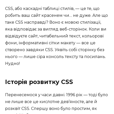
CSS, або каскадні таблиці стилів, — це те, що
робить ваш сайт красенем чи… не дуже. Але що
таке CSS насправді? Воно є мовою стилізації,
яка відповідає за вигляд веб-сторінок. Коли ви
відвідуєте сайт, читабельний текст, кольорові
фони, інформативні сітки макету — все це
створено завдяки CSS. Уявіть собі сторінку без
нього — лише сіра консоль тексту та посилань.
Нудно!
Історія розвитку CSS
Перенесемося у часи давні. 1996 рік — тоді було
не лише все це кислотне дев’яносте, але й
розквіт CSS. Спершу воно було простим, як