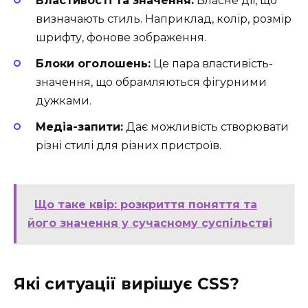
Властивості та значення:
Власне дії, що
визначають стиль. Наприклад, колір, розмір
шрифту, фонове зображення.
Блоки оголошень:
Це пара властивість-
значення, що обрамляються фігурними
дужками.
Медіа-запити:
Дає можливість створювати
різні стилі для різних пристроїв.
Що таке квір: розкриття поняття та
його значення у сучасному суспільстві
Які ситуації вирішує CSS?