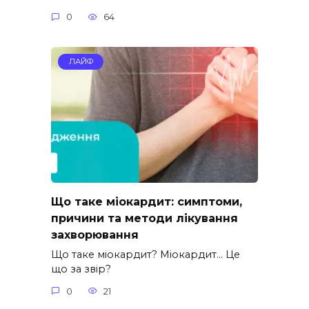
0
64
ЛАЙФ
Що таке міокардит: симптоми,
причини та методи лікування
захворювання
Що таке міокардит? Міокардит… Це
що за звір?
0
21