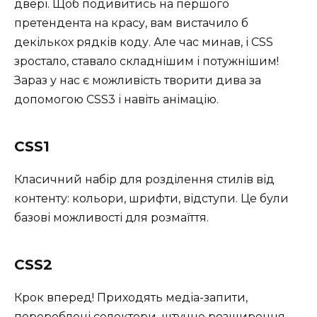
двері. Щоб подивитись на першого
претендента на красу, вам вистачило б
декількох рядків коду. Але час минав, і CSS
зростало, ставало складнішим і потужнішим!
Зараз у нас є можливість творити дива за
допомогою CSS3 і навіть анімацію.
CSS1
Класичний набір для розділення стилів від
контенту: кольори, шрифти, відступи. Це були
базові можливості для розмаїття.
CSS2
Крок вперед! Приходять медіа-запити,
перероблені селектори, штучне розширення