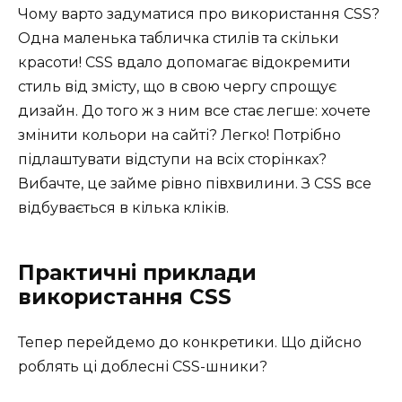
Чому варто задуматися про використання CSS?
Одна маленька табличка стилів та скільки
красоти! CSS вдало допомагає відокремити
стиль від змісту, що в свою чергу спрощує
дизайн. До того ж з ним все стає легше: хочете
змінити кольори на сайті? Легко! Потрібно
підлаштувати відступи на всіх сторінках?
Вибачте, це займе рівно півхвилини. З CSS все
відбувається в кілька кліків.
Практичні приклади
використання CSS
Тепер перейдемо до конкретики. Що дійсно
роблять ці доблесні CSS-шники?