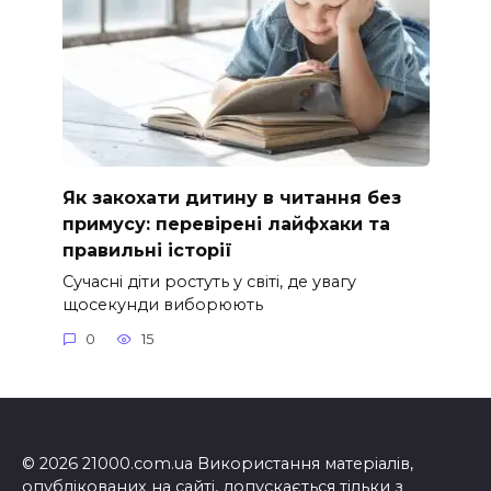
Як закохати дитину в читання без
примусу: перевірені лайфхаки та
правильні історії
Сучасні діти ростуть у світі, де увагу
щосекунди виборюють
0
15
© 2026 21000.com.ua Використання матеріалів,
опублікованих на сайті, допускається тільки з