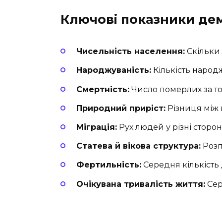
Ключові показники де
Чисельність населення:
Скільки 
Народжуваність:
Кількість народ
Смертність:
Число померлих за то
Природний приріст:
Різниця між
Міграція:
Рух людей у різні сторон
Статева й вікова структура:
Розпо
Фертильність:
Середня кількість
Очікувана тривалість життя:
Сер