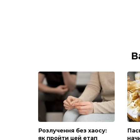
В
Розлучення без хаосу:
Пас
як пройти цей етап
нач