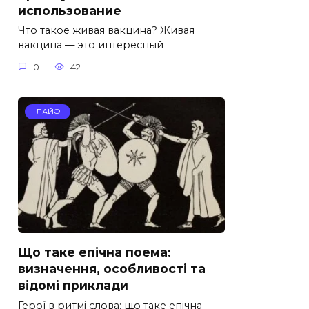
использование
Что такое живая вакцина? Живая
вакцина — это интересный
0
42
ЛАЙФ
Що таке епічна поема:
визначення, особливості та
відомі приклади
Герої в ритмі слова: що таке епічна