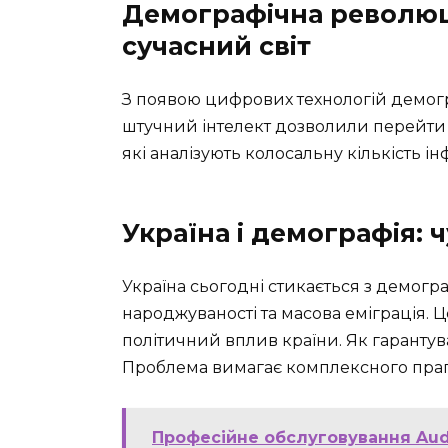
Демографічна революці
сучасний світ
З появою цифрових технологій демогр
штучний інтелект дозволили перейти 
які аналізують колосальну кількість ін
Україна і демографія: 
Україна сьогодні стикається з демог
народжуваності та масова еміграція. Ц
політичний вплив країни. Як гарантув
Проблема вимагає комплексного праг
Професійне обслуговування Audi