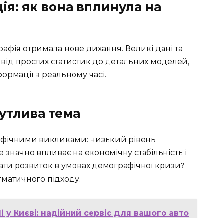
я: як вона вплинула на
афія отримала нове дихання. Великі дані та
від простих статистик до детальних моделей,
формації в реальному часі.
чутлива тема
рафічними викликами: низький рівень
е значно впливає на економічну стабільність і
ати розвиток в умовах демографічної кризи?
матичного підходу.
 у Києві: надійний сервіс для вашого авто