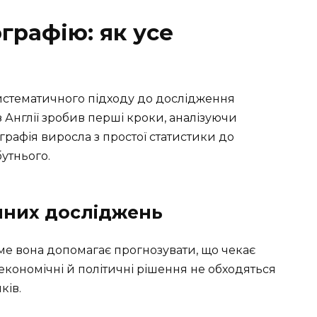
графію: як усе
истематичного підходу до дослідження
 з Англії зробив перші кроки, аналізуючи
ографія виросла з простої статистики до
утнього.
чних досліджень
ме вона допомагає прогнозувати, що чекає
 економічні й політичні рішення не обходяться
ків.