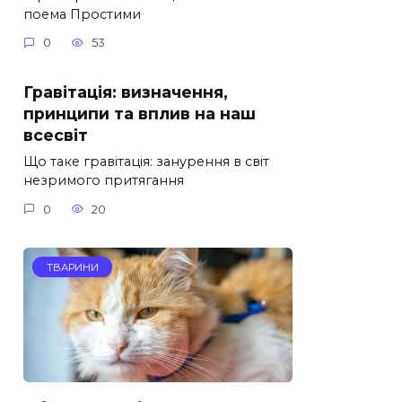
поема Простими
0
53
Гравітація: визначення,
принципи та вплив на наш
всесвіт
Що таке гравітація: занурення в світ
незримого притягання
0
20
ТВАРИНИ