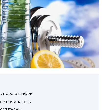
іж просто цифри
усе починалось
досліджень