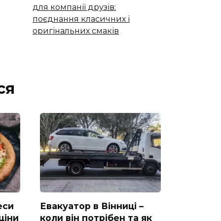
для компанії друзів:
поєднання класичних і
оригінальних смаків
ся
еси
Евакуатор в Вінниці –
ціни
коли він потрібен та як