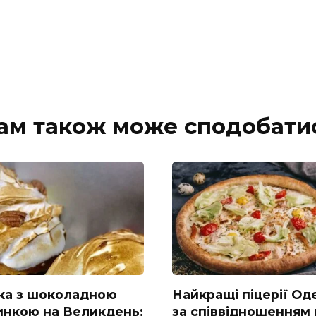
ам також може сподобати
ка з шоколадною
Найкращі піцерії Од
инкою на Великдень:
за співвідношенням 