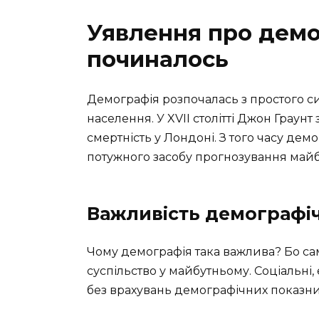
Уявлення про демо
починалось
Демографія розпочалась з простого с
населення. У XVII столітті Джон Граунт
смертність у Лондоні. З того часу дем
потужного засобу прогнозування майб
Важливість демографі
Чому демографія така важлива? Бо са
суспільство у майбутньому. Соціальні,
без врахувань демографічних показни