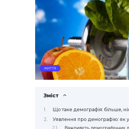
ЖИТТЯ
Зміст
Що таке демографія: більше, н
Уявлення про демографію: як 
Важливість демографічних 