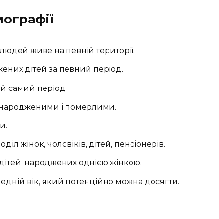
мографії
людей живе на певній території.
жених дітей за певний період.
й самий період.
 народженими і померлими.
и.
діл жінок, чоловіків, дітей, пенсіонерів.
 дітей, народжених однією жінкою.
едній вік, який потенційно можна досягти.