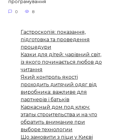
програмування
0
8
Гастроскопія: показання,
підготовка та проведення
процедури
Казки для дітей: чарівний світ,
із якого починається любов до
читання
Який контроль якості
проходить дитячий одяг від
виробника: важливе для
партнерів і батьків
Каркасный дом под ключ:
этапы строительства и на что
обратить внимание при
выборе технологии
Що замовити з піци у Києві