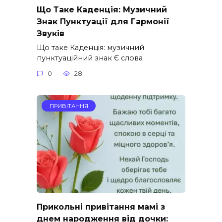
Що Таке Каденція: Музичний
Знак Пунктуації для Гармонії
Звуків
Що таке Каденція: музичний
пунктуаційний знак Є слова
0
28
ПРИВІТАННЯ
Прикольні привітання мамі з
днем народження від дочки: