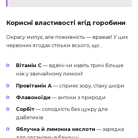
Корисні властивості ягід горобини
Окрасу милує, але поживність — вражає! У цих
червоних ягодах стільки всього, що…
Вітамін С
— вдвічі чи навіть тричі більше
ніж у звичайному лимоні!
Провітамін А
— сприяє зору, стану шкіри
Флавоноїди
— антони з природи
Сорбіт
— солодкість без цукру для
діабетиків
Яблучна й лимонна кислоти
— зарядка
для організму в баночці