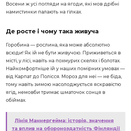
Восени ж усі погляди на ягоди, які мов дрібні
намистинки палають на гілках.
Де росте і чому така живуча
Горобина — рослина, яка може абсолютно
всюди! Як їй не бути живучою. Приживеться в
місті, у лісі, навіть на похмурих скелях і болотах.
Найкомфортніше їй у наших помірних умовах —
від Карпат до Полісся. Мороз для неї — не біда,
тому навіть зимою насолоджується яскравістю
ягід, немовби тримає шматочок сонця в
обіймах.
Лінія Маннергейма: історія, значення
та вплив на обороноздатність Фінляндії