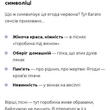
символіці
Що ж символізує ця ягода червона? Тут багато
сенсів приховано…
Жіноча краса, ніжність
— в піснях
«горобина під вікном»
Оберіг домашній
— гілка, що злих духів
лякає
Пам’ять
— про рідних, про жертви. Ягоди —
кров’ю плаче
Невинність
— у вінках на весіллі
Вірші, пісні — тут горобина живе образами,
байдужою не лишить. В літературі ж її з