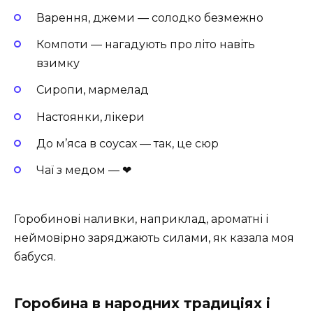
Варення, джеми — солодко безмежно
Компоти — нагадують про літо навіть
взимку
Сиропи, мармелад
Настоянки, лікери
До м’яса в соусах — так, це сюр
Чаї з медом — ❤
Горобинові наливки, наприклад, ароматні і
неймовірно заряджають силами, як казала моя
бабуся.
Горобина в народних традиціях і