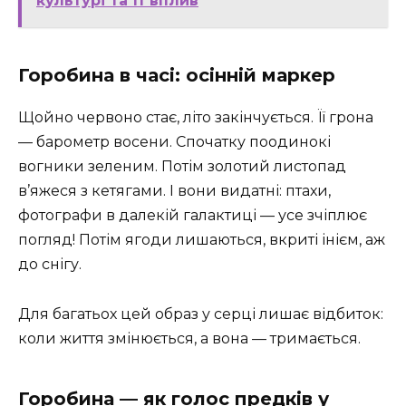
культурі та її вплив
Горобина в часі: осінній маркер
Щойно червоно стає, літо закінчується. Її грона
— барометр восени. Спочатку поодинокі
вогники зеленим. Потім золотий листопад
в’яжеся з кетягами. І вони видатні: птахи,
фотографи в далекій галактиці — усе зчіплює
погляд! Потім ягоди лишаються, вкриті інієм, аж
до снігу.
Для багатьох цей образ у серці лишає відбиток:
коли життя змінюється, а вона — тримається.
Горобина — як голос предків у