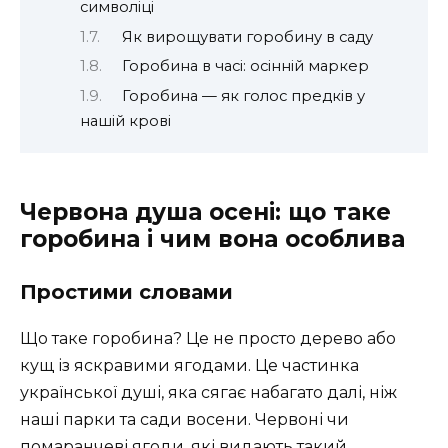
символіці
Як вирощувати горобину в саду
Горобина в часі: осінній маркер
Горобина — як голос предків у
нашій крові
Червона душа осені: що таке
горобина і чим вона особлива
Простими словами
Що таке горобина? Це не просто дерево або
кущ із яскравими ягодами. Це частинка
української душі, яка сягає набагато далі, ніж
наші парки та сади восени. Червоні чи
помаранчеві ягоди, які видають такий