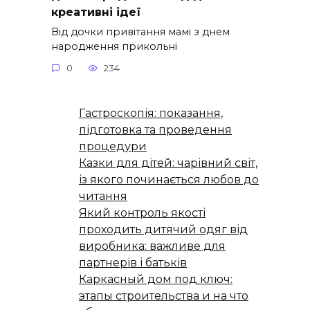
креативні ідеї
Від дочки привітання мамі з днем
народження прикольні
0
234
Гастроскопія: показання,
підготовка та проведення
процедури
Казки для дітей: чарівний світ,
із якого починається любов до
читання
Який контроль якості
проходить дитячий одяг від
виробника: важливе для
партнерів і батьків
Каркасный дом под ключ:
этапы строительства и на что