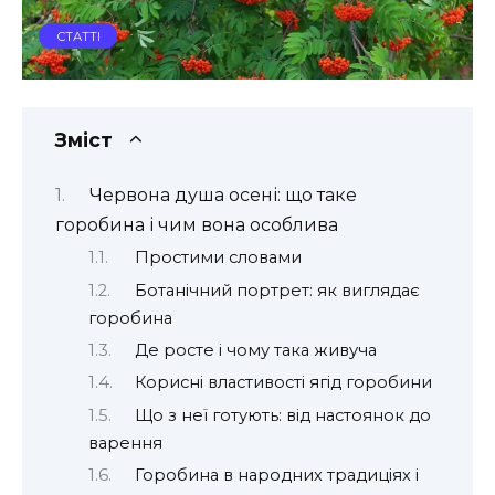
СТАТТІ
Зміст
Червона душа осені: що таке
горобина і чим вона особлива
Простими словами
Ботанічний портрет: як виглядає
горобина
Де росте і чому така живуча
Корисні властивості ягід горобини
Що з неї готують: від настоянок до
варення
Горобина в народних традиціях і