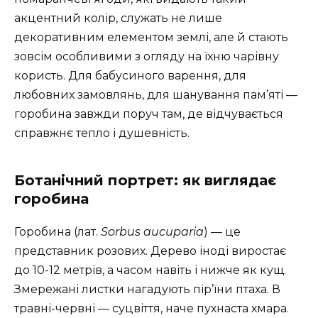
акцентний колір, служать не лише
декоративним елементом землі, але й стають
зовсім особливими з огляду на їхню чарівну
користь. Для бабусиного варення, для
любовних замовлянь, для шанування пам’яті —
горобина завжди поруч там, де відчувається
справжнє тепло і душевність.
Ботанічний портрет: як виглядає
горобина
Горобина (лат.
Sorbus aucuparia
) — це
представник розових. Дерево іноді виростає
до 10-12 метрів, а часом навіть і нижче як кущ.
Змережані листки нагадують пір’їни птаха. В
травні-червні — суцвіття, наче пухнаста хмара.