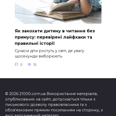
Як закохати дитину в читання без
примусу: перевірені лайфхаки та
правильні історії
Сучасні діти ростуть у світі, де увагу
щосекунди виборюють
0
15
© 2026 21000.com.ua Використання матеріалів,
опублікованих на сайті, допускається тільки з
письмового дозволу правовласника та з
обов'язковим прямим посиланням на сторінку, з
якої запозичений матеріал.