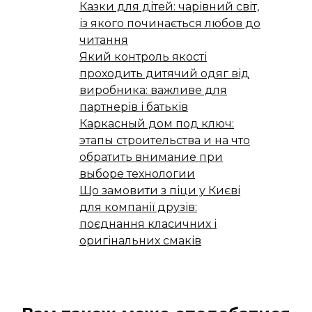
Казки для дітей: чарівний світ,
із якого починається любов до
читання
Який контроль якості
проходить дитячий одяг від
виробника: важливе для
партнерів і батьків
Каркасный дом под ключ:
этапы строительства и на что
обратить внимание при
выборе технологии
Що замовити з піци у Києві
для компанії друзів:
поєднання класичних і
оригінальних смаків