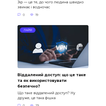
Зір — це те, до чого людина швидко
звикає і водночас
0
19
ЛАЙФ
Віддалений доступ: що це таке
та як використовувати
безпечно?
Що таке віддалений доступ? Ну
друже, це така фішка
0
29