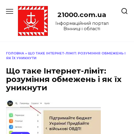
Перейти
до
21000.com.ua
вмісту
Інформаційний портал
Вінниці і області
ГОЛОВНА
»
ЩО ТАКЕ ІНТЕРНЕТ-ЛІМІТ: РОЗУМІННЯ ОБМЕЖЕНЬ І
ЯК ЇХ УНИКНУТИ
Що таке Інтернет-ліміт:
розуміння обмежень і як їх
уникнути