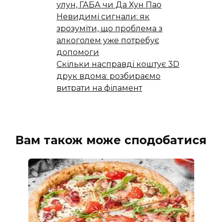
улун, ГАБА чи Да Хун Пао
Невидимі сигнали: як
зрозуміти, що проблема з
алкоголем уже потребує
допомоги
Скільки насправді коштує 3D
друк вдома: розбираємо
витрати на філамент
Вам також може сподобатися