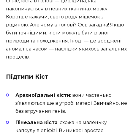
Отже, кіста в голові — це рідина, яка
накопичується в певних тканинах мозку.
Коротше кажучи, свого роду мішечок з
рідиною. Але чому в голові? Ось загадка! Якщо
бути точнішими, кісти можуть бути різної
природи та походження. Іноді — це вроджені
аномалії, а часом — наслідки якихось запальних
процесів.
Підтипи Кіст
Арахноїдальні кісти
: вони частенько
з’являються ще в утробі матері. Звичайно, не
без втручання генів.
Пінеальна кіста
: схожа на маленьку
капсулу в епіфізі. Виникає і зростає