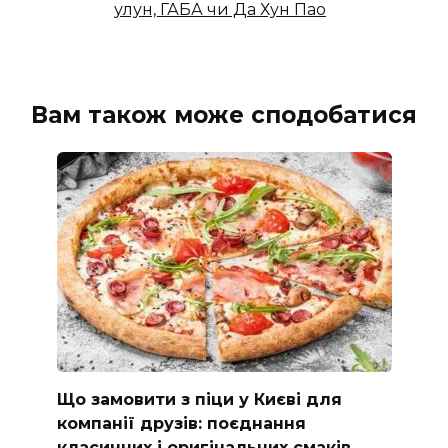
улун, ГАБА чи Да Хун Пао
Вам також може сподобатися
Що замовити з піци у Києві для
компанії друзів: поєднання
класичних і оригінальних смаків