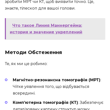
зробити МРТ чи КТ, щоб виявити точно. Це,
знаєте, тілескоп для вашої голови.
Что такое Линия Маннергейма:
история и значение укреплений
Методи Обстеження
Те, як ми це робимо:
Магнітно-резонансна томографія (МРТ)
:
Чітке уявлення того, що відбувається
всередині.
Комп’ютерна томографія (КТ)
: Забезпечує
деталізовану картину структур мозку.