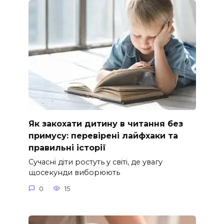
Як закохати дитину в читання без
примусу: перевірені лайфхаки та
правильні історії
Сучасні діти ростуть у світі, де увагу
щосекунди виборюють
0
15