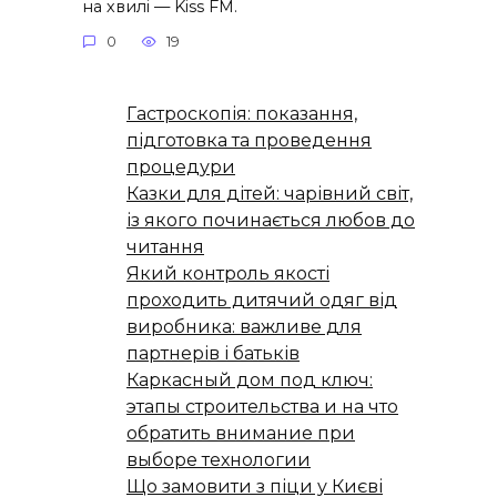
на хвилі — Kiss FM.
0
19
Гастроскопія: показання,
підготовка та проведення
процедури
Казки для дітей: чарівний світ,
із якого починається любов до
читання
Який контроль якості
проходить дитячий одяг від
виробника: важливе для
партнерів і батьків
Каркасный дом под ключ:
этапы строительства и на что
обратить внимание при
выборе технологии
Що замовити з піци у Києві