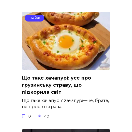
ЛАЙФ
Що таке хачапурі: усе про
грузинську страву, що
підкорила світ
Що таке хачапурі? Хачапурі—це, брате,
не просто страва.
0
40