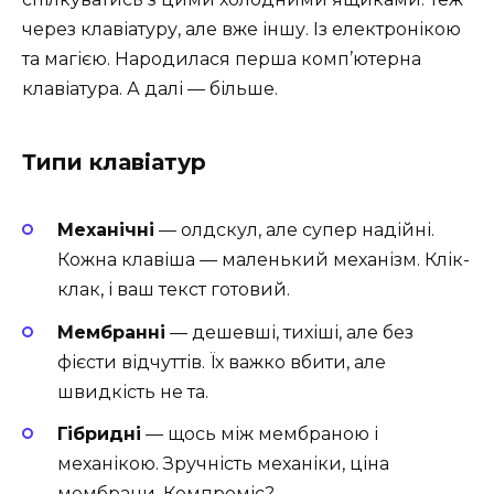
через клавіатуру, але вже іншу. Із електронікою
та магією. Народилася перша комп’ютерна
клавіатура. А далі — більше.
Типи клавіатур
Механічні
— олдскул, але супер надійні.
Кожна клавіша — маленький механізм. Клік-
клак, і ваш текст готовий.
Мембранні
— дешевші, тихіші, але без
фієсти відчуттів. Їх важко вбити, але
швидкість не та.
Гібридні
— щось між мембраною і
механікою. Зручність механіки, ціна
мембрани. Компроміс?