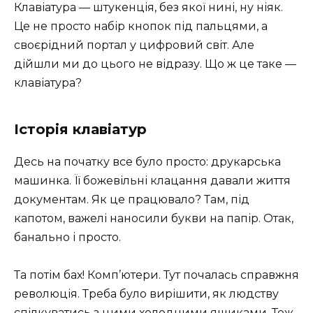
Клавіатура — штукенція, без якої нині, ну ніяк.
Це не просто набір кнопок під пальцями, а
своєрідний портал у цифровий світ. Але
дійшли ми до цього не відразу. Що ж це таке —
клавіатура?
Історія клавіатур
Десь на початку все було просто: друкарська
машинка. Її божевільні клацання давали життя
документам. Як це працювало? Там, під
капотом, важелі наносили букви на папір. Отак,
банально і просто.
Та потім бах! Комп’ютери. Тут почалась справжня
революція. Треба було вирішити, як людству
спілкуватись з цими холодними ящиками. Теж