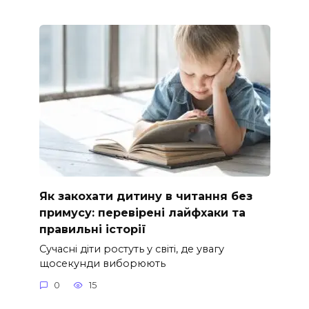
Як закохати дитину в читання без
примусу: перевірені лайфхаки та
правильні історії
Сучасні діти ростуть у світі, де увагу
щосекунди виборюють
0
15