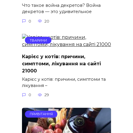
Что такое война декретов? Война
декретов — это удивительное
0
20
ТВАРИНИ
Карієс у котів: причини,
симптоми, лікування на сайті
21000
Карієс у котів: причини, симптоми та
лікування –
0
29
ПРИВІТАННЯ