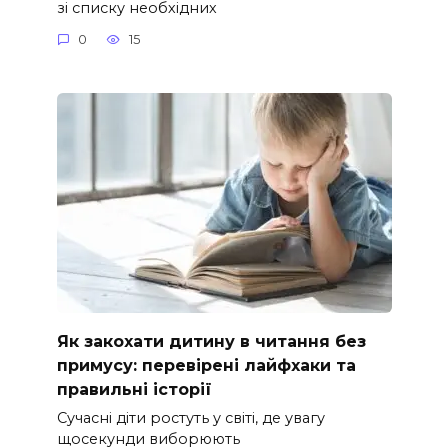
зі списку необхідних
0
15
Як закохати дитину в читання без
примусу: перевірені лайфхаки та
правильні історії
Сучасні діти ростуть у світі, де увагу
щосекунди виборюють