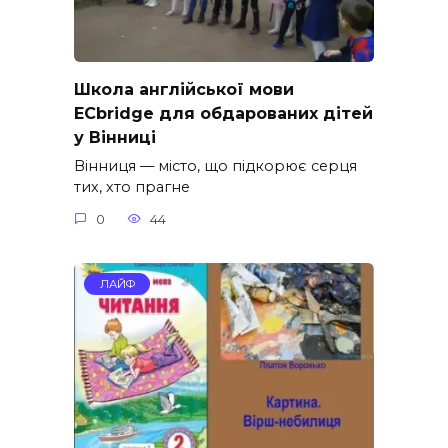
Школа англійської мови
ECbridge для обдарованих дітей
у Вінниці
Вінниця — місто, що підкорює серця
тих, хто прагне
0
44
ЛАЙФ