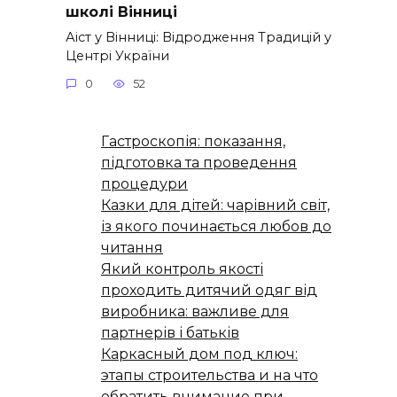
школі Вінниці
Аіст у Вінниці: Відродження Традицій у
Центрі України
0
52
Гастроскопія: показання,
підготовка та проведення
процедури
Казки для дітей: чарівний світ,
із якого починається любов до
читання
Який контроль якості
проходить дитячий одяг від
виробника: важливе для
партнерів і батьків
Каркасный дом под ключ:
этапы строительства и на что
обратить внимание при