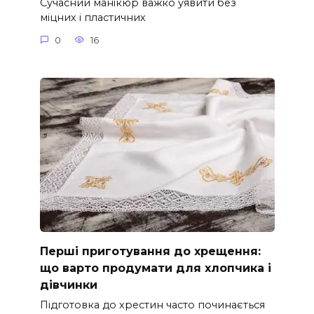
Сучасний манікюр важко уявити без
міцних і пластичних
0
16
Перші приготування до хрещення:
що варто продумати для хлопчика і
дівчинки
Підготовка до хрестин часто починається