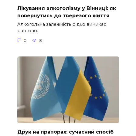
Лікування алкоголізму у Вінниці: як
повернутись до тверезого життя
Алкогольна залежність рідко виникає
раптово.
0
8
Друк на прапорах: сучасний спосіб