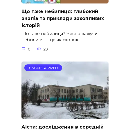
Що таке небилиця: глибокий
аналіз та приклади захопливих
історій
Що таке небилиця? Чесно кажучи,
небилиця — це як сховок
0
29
UNCATEGORIZED
Аісти: дослідження в середній