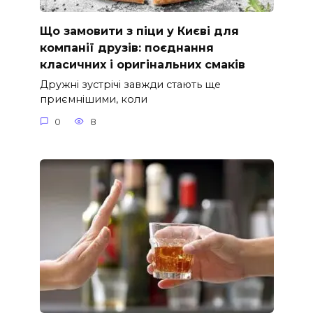
Що замовити з піци у Києві для
компанії друзів: поєднання
класичних і оригінальних смаків
Дружні зустрічі завжди стають ще
приємнішими, коли
0
8