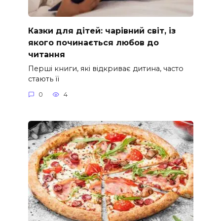
Казки для дітей: чарівний світ, із
якого починається любов до
читання
Перші книги, які відкриває дитина, часто
стають її
0
4