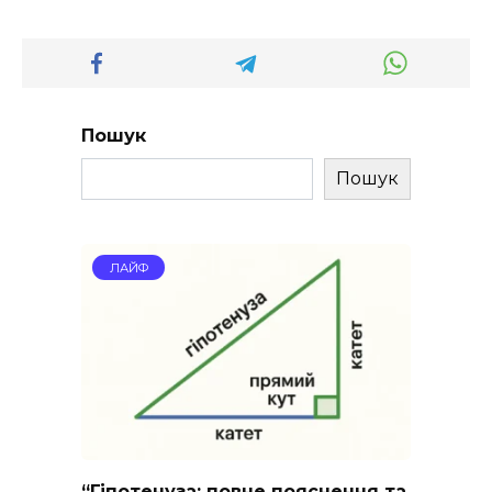
Пошук
Пошук
ЛАЙФ
“Гіпотенуза: повне пояснення та