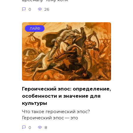
0
26
ЛАЙФ
Героический эпос: определение,
особенности и значение для
культуры
Что такое героический эпос?
Героический эпос — это
0
8