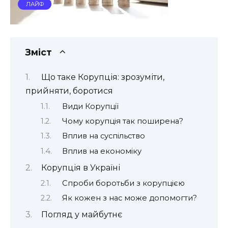
ЛАЙФ
Зміст
Що таке Корупція: зрозуміти,
прийняти, боротися
Види Корупції
Чому корупція так поширена?
Вплив на суспільство
Вплив на економіку
Корупція в Україні
Спроби боротьби з корупцією
Як кожен з нас може допомогти?
Погляд у майбутнє