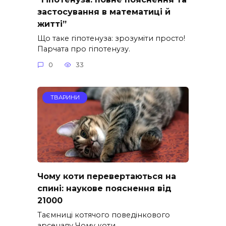
застосування в математиці й
житті”
Що таке гіпотенуза: зрозуміти просто!
Парчата про гіпотенузу.
0
33
ТВАРИНИ
Чому коти перевертаються на
спині: наукове пояснення від
21000
Таємниці котячого поведінкового
арсеналу Чому коти