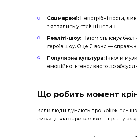
Соцмережі:
Непотрібні пости, див
з’являлись у стрічці новин.
Реаліті-шоу:
Натомість існує безлі
героїв шоу. Оце й воно — справжні
Популярна культура:
Інколи музи
емоційно інтенсивного до абсурд
Що робить момент кр
Коли люди думають про крінж, ось що 
ситуації, які перетворюють просту незр