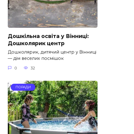
Дошкільна освіта у Вінниці:
Дошколярик центр
Дошколярик, дитячий центр у Вінниці
— дім веселих посмішок
0
32
ПОРАДИ