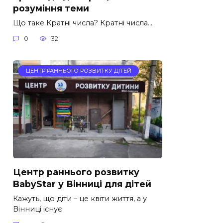
розуміння теми
Що таке Кратні числа? Кратні числа…
0
32
ЦЕНТР РАННЬОГО РОЗВИТКУ ДІТЕЙ
Центр раннього розвитку
BabyStar у Вінниці для дітей
Кажуть, що діти – це квіти життя, а у
Вінниці існує