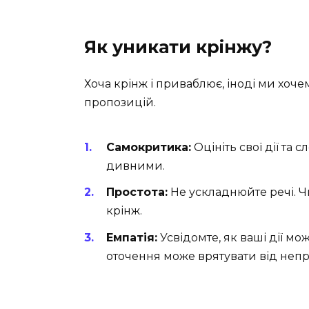
Як уникати крінжу?
Хоча крінж і приваблює, іноді ми хоч
пропозицій.
Самокритика:
Оцініть свої дії та 
дивними.
Простота:
Не ускладнюйте речі. Ч
крінж.
Емпатія:
Усвідомте, як ваші дії м
оточення може врятувати від неп