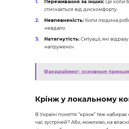
Переживання за інших:
Це коли б
стискається від дискомфорту.
Невпевненість:
Коли людина роби
невдало.
Натягнутість:
Ситуації, які відраз
напружено».
Фандрайзинг: основные принци
Крінж у локальному ко
В Україні поняття “крінж” теж набирає 
час зустрічей? Або, можливо, на власн