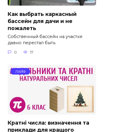
Как выбрать каркасный
бассейн для дачи и не
пожалеть
Собственный бассейн на участке
давно перестал быть
0
17
ЛАЙФ
Кратні числа: визначення та
приклади для кращого