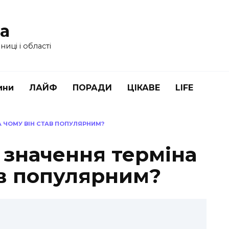
ua
иці і області
ини
ЛАЙФ
ПОРАДИ
ЦІКАВЕ
LIFE
А ЧОМУ ВІН СТАВ ПОПУЛЯРНИМ?
 значення терміна
ав популярним?