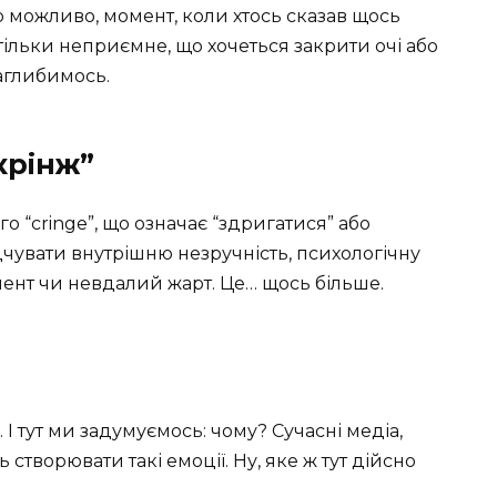
о можливо, момент, коли хтось сказав щось
ільки неприємне, що хочеться закрити очі або
аглибимось.
крінж”
о “cringe”, що означає “здригатися” або
ідчувати внутрішню незручність, психологічну
мент чи невдалий жарт. Це… щось більше.
 І тут ми задумуємось: чому? Сучасні медіа,
 створювати такі емоції. Ну, яке ж тут дійсно