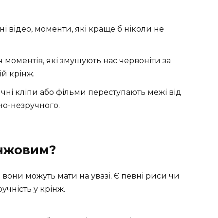
ні відео, моменти, які краще б ніколи не
ч моментів, які змушують нас червоніти за
й крінж.
чні кліпи або фільми переступають межі від
но-незручного.
інжовим?
вони можуть мати на увазі. Є певні риси чи
учність у крінж.