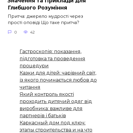
Значення та Приклади для
Глибшого Розуміння
Притча: джерело мудрості через
прості оповіді Що таке притча?
0
42
Гастроскопія: показання,
підготовка та проведення
процедури
Казки для дітей: чарівний світ,
із якого починається любов до
читання
Який контроль якості
проходить дитячий одяг від
виробника: важливе для
партнерів і батьків
Каркасный дом под ключ:
этапы строительства и на что