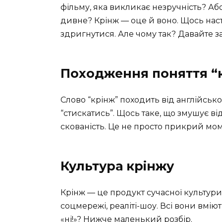
фільму, яка викликає незручність? Аб
дивне? Крінж — оце й воно. Щось наст
здригнутися. Але чому так? Давайте з
Походження поняття “
Слово “крінж” походить від англійськог
“стискатись”. Щось таке, що змушує в
скованість. Це не просто прикрий мо
Культура крінжу
Крінж — це продукт сучасної культури.
соцмережі, реаліті-шоу. Всі вони вміють
«ні!»? Нижче маленький розбір.