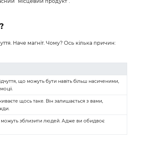
асний “місцевий продукт”.
?
ття. Наче магніт. Чому? Ось кілька причин:
ідчуття, що можуть бути навіть більш насиченими,
моції.
ваєте щось таке. Він залишається з вами,
жди.
и можуть зблизити людей. Адже ви обидвоє