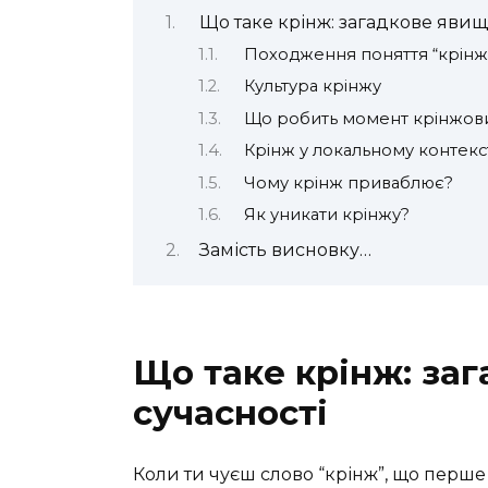
Що таке крінж: загадкове явищ
Походження поняття “крінж
Культура крінжу
Що робить момент крінжов
Крінж у локальному контекс
Чому крінж приваблює?
Як уникати крінжу?
Замість висновку…
Що таке крінж: за
сучасності
Коли ти чуєш слово “крінж”, що перш