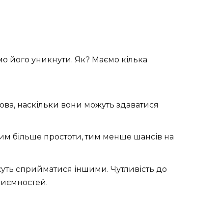
емо його уникнути. Як? Маємо кілька
слова, наскільки вони можуть здаватися
им більше простоти, тим менше шансів на
ожуть сприйматися іншими. Чутливість до
риємностей.