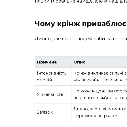
тільки глобальне явище, але й наш вл
Чому крінж приваблює
Дивно, але факт. Людей вабить це почу
Причина
Опис
Інтенсивність
Крінж викликає сильні в
емоцій
ніж звичайні позитивні е
Не кожен день ви пережи
Унікальність
вставши в пам’ять назав
Дивно, але такі момент
Зв’язок
пережили це разом.