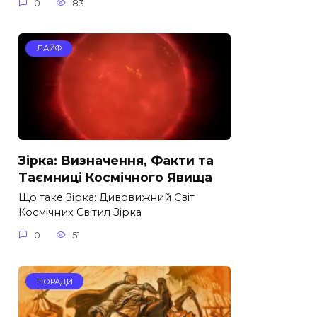
0
83
ЛАЙФ
Зірка: Визначення, Факти та
Таємниці Космічного Явища
Що таке Зірка: Дивовижний Світ
Космічних Світил Зірка
0
51
ПОРАДИ