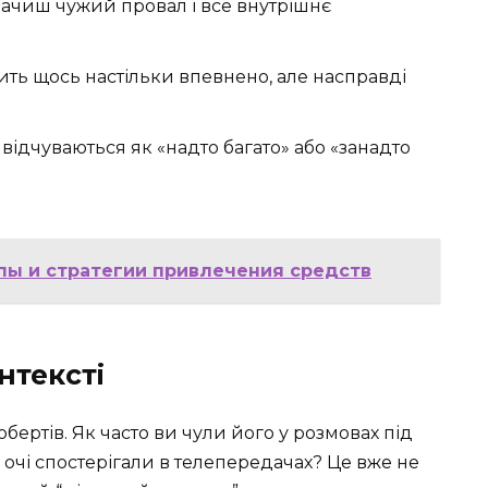
ачиш чужий провал і все внутрішнє
ть щось настільки впевнено, але насправді
у відчуваються як «надто багато» або «занадто
пы и стратегии привлечения средств
нтексті
обертів. Як часто ви чули його у розмовах під
і очі спостерігали в телепередачах? Це вже не