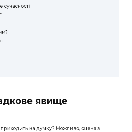
е сучасності
”
им?
ті
гадкове явище
е приходить на думку? Можливо, сцена з