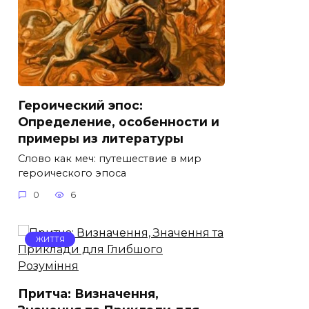
Героический эпос:
Определение, особенности и
примеры из литературы
Слово как меч: путешествие в мир
героического эпоса
0
6
ЖИТТЯ
Притча: Визначення,