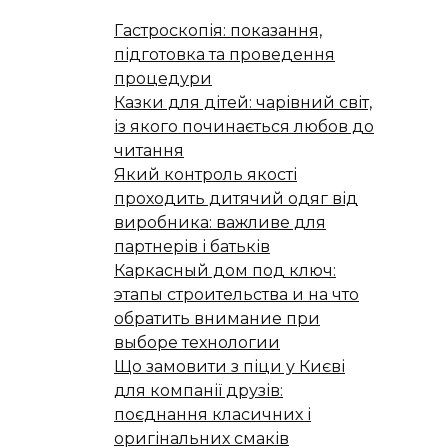
Гастроскопія: показання,
підготовка та проведення
процедури
Казки для дітей: чарівний світ,
із якого починається любов до
читання
Який контроль якості
проходить дитячий одяг від
виробника: важливе для
партнерів і батьків
Каркасный дом под ключ:
этапы строительства и на что
обратить внимание при
выборе технологии
Що замовити з піци у Києві
для компанії друзів:
поєднання класичних і
оригінальних смаків