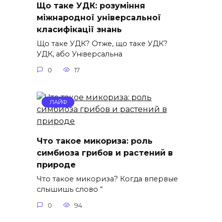
Що таке УДК: розуміння
міжнародної універсальної
класифікації знань
Що таке УДК? Отже, що таке УДК?
УДК, або Універсальна
0
17
ЛАЙФ
Что такое микориза: роль
симбиоза грибов и растений в
природе
Что такое микориза? Когда впервые
слышишь слово “
0
94