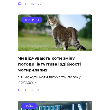
0
33
ТВАРИНИ
Чи відчувають коти зміну
погоди: інтуїтивні здібності
чотирилапих
Чи можуть коти відчувати погану
погоду? –
0
8
ЛАЙФ