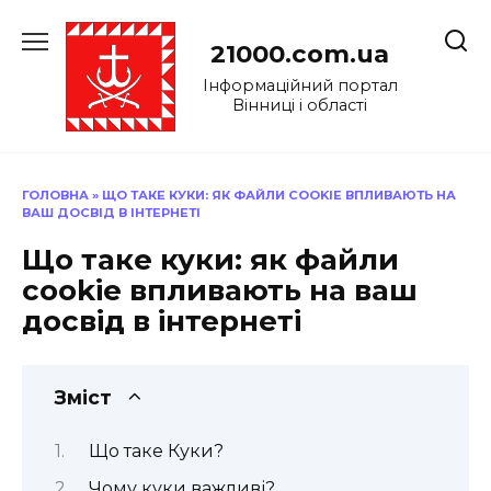
Перейти
до
21000.com.ua
вмісту
Інформаційний портал
Вінниці і області
ГОЛОВНА
»
ЩО ТАКЕ КУКИ: ЯК ФАЙЛИ COOKIE ВПЛИВАЮТЬ НА
ВАШ ДОСВІД В ІНТЕРНЕТІ
Що таке куки: як файли
cookie впливають на ваш
досвід в інтернеті
Зміст
Що таке Куки?
Чому куки важливі?