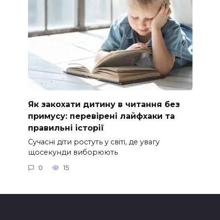
Як закохати дитину в читання без
примусу: перевірені лайфхаки та
правильні історії
Сучасні діти ростуть у світі, де увагу
щосекунди виборюють
0
15