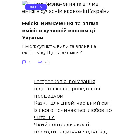
ЖИТТЯ
Емісія: Визначення та вплив
емісії в сучасній економіці
України
Емісія: сутність, види та вплив на
економіку Що таке емісія?
0
86
Гастроскопія: показання,
підготовка та проведення
процедури
Казки для дітей: чарівний світ,
із якого починається любов до
читання
Який контроль якості
проходить дитячий одяг від