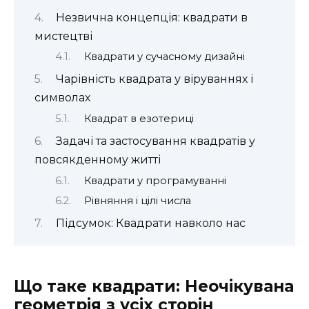
Незвична концепція: квадрати в
мистецтві
Квадрати у сучасному дизайні
Чарівність квадрата у віруваннях і
символах
Квадрат в езотериці
Задачі та застосування квадратів у
повсякденному житті
Квадрати у програмуванні
Рівняння і цілі числа
Підсумок: Квадрати навколо нас
Що таке квадрати: Неочікувана
геометрія з усіх сторін