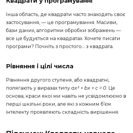
Квадрати у програмуванні
Інша область, де квадрати часто знаходять своє
застосування, — це програмування. Масиви,
бази даних, алгоритми обробки зображень —
все це будується на квадратах. Хочете писати
програми? Почніть з простого… з квадрата.
Рівняння і цілі числа
Рівняння другого ступеня, або квадратні,
полягають у виразах типу
ax² + bx + c = 0
. Це
основа, краси якої ми навіть не усвідомлюємо в
перші шкільні роки, але які з кожним б’єм
інтелекту проявляють складність вирішення.