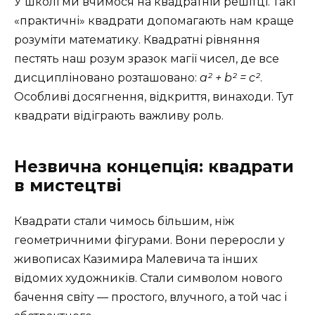
У школі ми вчимося на квадратній решітці. Такі
«практичні» квадрати допомагають нам краще
розуміти математику. Квадратні рівняння
пестять наш розум зразок магії чисел, де все
дисципліновано розташовано:
a² + b² = c²
.
Особливі досягнення, відкриття, винаходи. Тут
квадрати відіграють важливу роль.
Незвична концепція: квадрати
в мистецтві
Квадрати стали чимось більшим, ніж
геометричними фігурами. Вони переросли у
живописах Казимира Малевича та інших
відомих художників. Стали символом нового
бачення світу — простого, влучного, а той час і