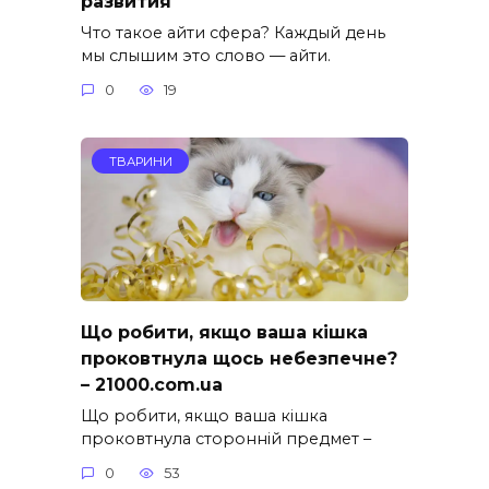
развития
Что такое айти сфера? Каждый день
мы слышим это слово — айти.
0
19
ТВАРИНИ
Що робити, якщо ваша кішка
проковтнула щось небезпечне?
– 21000.com.ua
Що робити, якщо ваша кішка
проковтнула сторонній предмет –
0
53