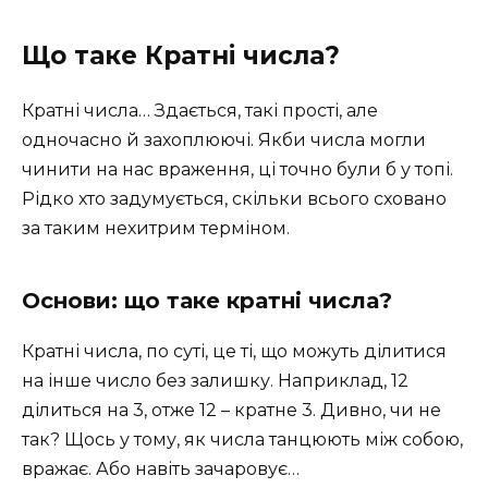
Що таке Кратні числа?
Кратні числа… Здається, такі прості, але
одночасно й захоплюючі. Якби числа могли
чинити на нас враження, ці точно були б у топі.
Рідко хто задумується, скільки всього сховано
за таким нехитрим терміном.
Основи: що таке кратні числа?
Кратні числа, по суті, це ті, що можуть ділитися
на інше число без залишку. Наприклад, 12
ділиться на 3, отже 12 – кратне 3. Дивно, чи не
так? Щось у тому, як числа танцюють між собою,
вражає. Або навіть зачаровує…