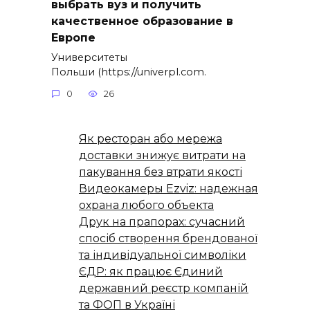
выбрать вуз и получить
качественное образование в
Европе
Университеты
Польши (https://univerpl.com.
0
26
Як ресторан або мережа
доставки знижує витрати на
пакування без втрати якості
Видеокамеры Ezviz: надежная
охрана любого объекта
Друк на прапорах: сучасний
спосіб створення брендованої
та індивідуальної символіки
ЄДР: як працює Єдиний
державний реєстр компаній
та ФОП в Україні