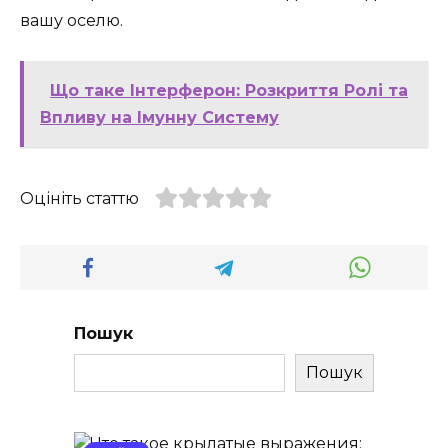
вашу оселю.
Що таке Інтерферон: Розкриття Ролі та
Впливу на Імунну Систему
Оцініть статтю
Пошук
Пошук