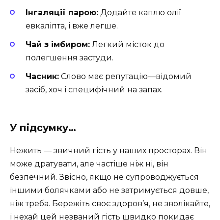
Інгаляції парою:
Додайте каплю олії
евкаліпта, і вже легше.
Чай з імбиром:
Легкий місток до
полегшення застуди.
Часник:
Слово має репутацію—відомий
засіб, хоч і специфічний на запах.
У підсумку…
Нежить — звичний гість у наших просторах. Він
може дратувати, але частіше ніж ні, він
безпечний. Звісно, якщо не супроводжується
іншими болячками або не затримується довше,
ніж треба. Бережіть своє здоров’я, не зволікайте,
і нехай цей незваний гість швидко покидає