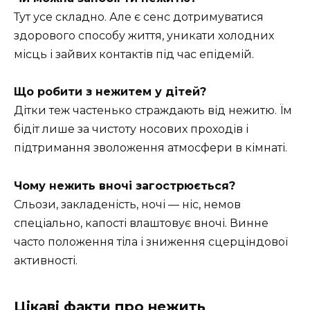
Тут усе складно. Але є сенс дотримуватися
здорового способу життя, уникати холодних
місць і зайвих контактів під час епідемій.
Що робити з нежитем у дітей?
Дітки теж частенько страждають від нежитю. Їм
бідіт лише за чистоту носових проходів і
підтримання зволоження атмосфери в кімнаті.
Чому нежить вночі загострюється?
Сльози, закладеність, ночі — ніс, немов
спеціально, капості влаштовує вночі. Винне
часто положення тіла і зниження сцерціндової
активності.
Цікаві факти про нежить