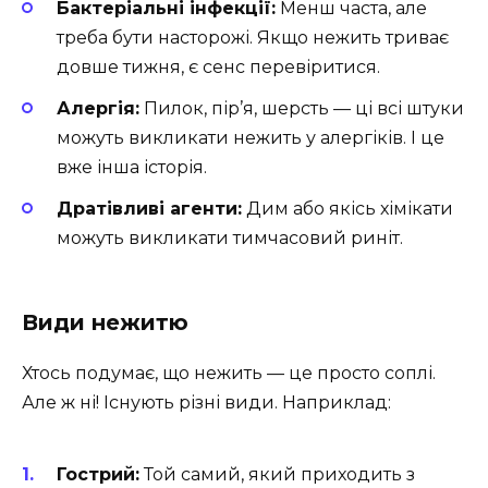
Бактеріальні інфекції:
Менш часта, але
треба бути насторожі. Якщо нежить триває
довше тижня, є сенс перевіритися.
Алергія:
Пилок, пір’я, шерсть — ці всі штуки
можуть викликати нежить у алергіків. І це
вже інша історія.
Дратівливі агенти:
Дим або якісь хімікати
можуть викликати тимчасовий риніт.
Види нежитю
Хтось подумає, що нежить — це просто соплі.
Але ж ні! Існують різні види. Наприклад:
Гострий:
Той самий, який приходить з