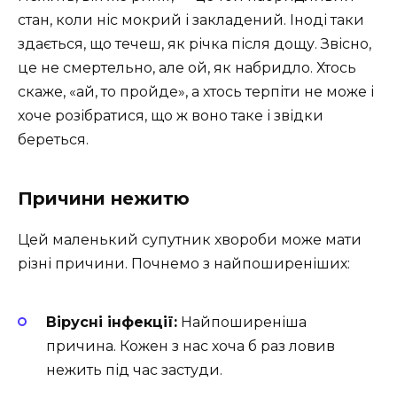
стан, коли ніс мокрий і закладений. Іноді таки
здається, що течеш, як річка після дощу. Звісно,
це не смертельно, але ой, як набридло. Хтось
скаже, «ай, то пройде», а хтось терпіти не може і
хоче розібратися, що ж воно таке і звідки
береться.
Причини нежитю
Цей маленький супутник хвороби може мати
різні причини. Почнемо з найпоширеніших:
Вірусні інфекції:
Найпоширеніша
причина. Кожен з нас хоча б раз ловив
нежить під час застуди.