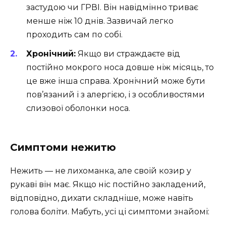
застудою чи ГРВІ. Він навідмінно триває
менше ніж 10 днів. Зазвичай легко
проходить сам по собі.
Хронічний:
Якщо ви страждаєте від
постійно мокрого носа довше ніж місяць, то
це вже інша справа. Хронічний може бути
пов’язаний і з алергією, і з особливостями
слизової оболонки носа.
Симптоми нежитю
Нежить — не лихоманка, але своїй козир у
рукаві він має. Якщо ніс постійно закладений,
відповідно, дихати складніше, може навіть
голова боліти. Мабуть, усі ці симптоми знайомі: