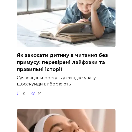
Як закохати дитину в читання без
примусу: перевірені лайфхаки та
правильні історії
Сучасні діти ростуть у світі, де увагу
щосекунди виборюють
0
14