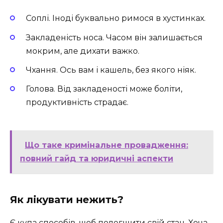
Соплі. Іноді буквально римося в хустинках.
Закладеність носа. Часом він залишається
мокрим, але дихати важко.
Чхання. Ось вам і кашель, без якого ніяк.
Голова. Від закладеності може боліти,
продуктивність страдає.
Що таке кримінальне провадження:
повний гайд та юридичні аспекти
Як лікувати нежить?
Є купа способів, щоб полегшити свій стан. Хоча