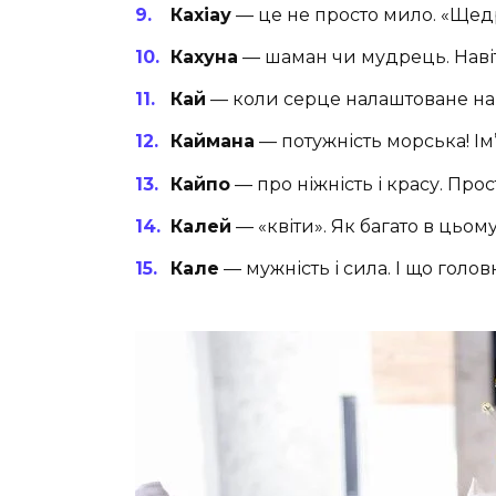
Кахіау
— це не просто мило. «Щед
Кахуна
— шаман чи мудрець. Навіт
Кай
— коли серце налаштоване на х
Каймана
— потужність морська! Ім’
Кайпо
— про ніжність і красу. Про
Калей
— «квіти». Як багато в цьом
Кале
— мужність і сила. І що головн