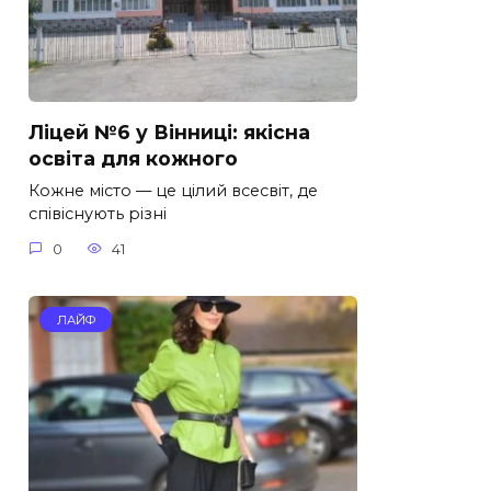
Ліцей №6 у Вінниці: якісна
освіта для кожного
Кожне місто — це цілий всесвіт, де
співіснують різні
0
41
ЛАЙФ