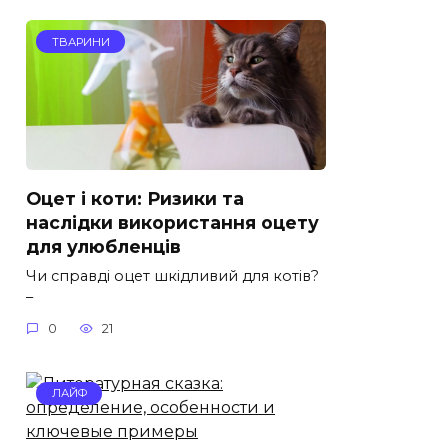
ТВАРИНИ
Оцет і коти: Ризики та
наслідки використання оцету
для улюбленців
Чи справді оцет шкідливий для котів?
–
0
21
ЛАЙФ