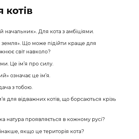
я котів
й начальник». Для кота з амбіціями.
а земля». Що може підійти краще для
жнює світ навколо?
и. Це ім’я про силу.
й» означає це ім’я.
дача з тобою.
’я для відважних котів, що борсаються крізь
ка натура проявляється в кожному русі?
інакше, якщо це територія кота?