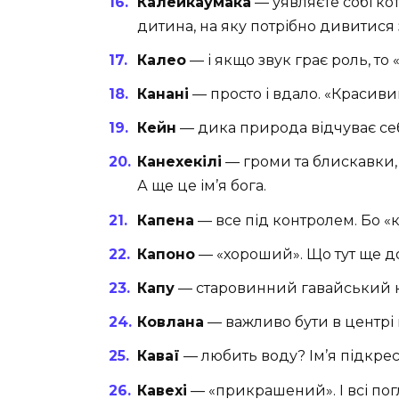
Калейкаумака
— уявляєте собі кот
дитина, на яку потрібно дивитися 
Калео
— і якщо звук грає роль, то 
Канані
— просто і вдало. «Красиви
Кейн
— дика природа відчуває себ
Канехекілі
— громи та блискавки, 
А ще це ім’я бога.
Капена
— все під контролем. Бо «
Капоно
— «хороший». Що тут ще д
Капу
— старовинний гавайський код
Ковлана
— важливо бути в центрі 
Каваї
— любить воду? Ім’я підкрес
Кавехі
— «прикрашений». І всі пог