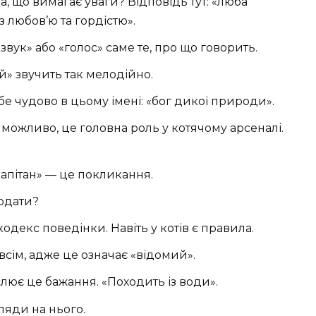
а, що вимагає уваги? Відповідь тут: «люба
з любов’ю та гордістю».
«звук» або «голос» саме те, про що говорить.
й» звучить так мелодійно.
е чудово в цьому імені: «бог дикої природи».
можливо, це головна роль у котячому арсеналі.
капітан» — це покликання.
одати?
екс поведінки. Навіть у котів є правила.
всім, адже це означає «відомий».
лює це бажання. «Походить із води».
ляди на нього.