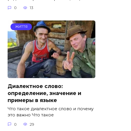
0
13
ЖИТТЯ
Диалектное слово:
определение, значение и
примеры в языке
Что такое диалектное слово и почему
это важно Что такое
0
29