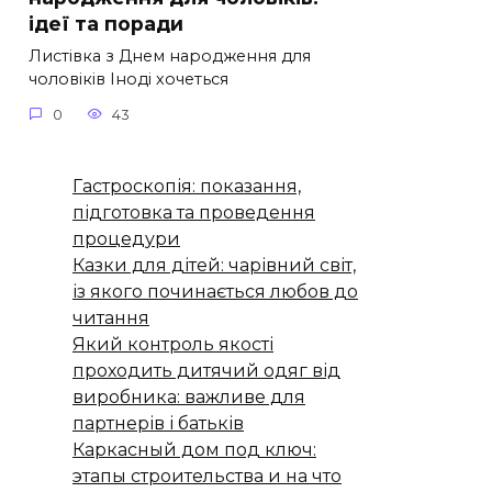
ідеї та поради
Листівка з Днем народження для
чоловіків Іноді хочеться
0
43
Гастроскопія: показання,
підготовка та проведення
процедури
Казки для дітей: чарівний світ,
із якого починається любов до
читання
Який контроль якості
проходить дитячий одяг від
виробника: важливе для
партнерів і батьків
Каркасный дом под ключ:
этапы строительства и на что