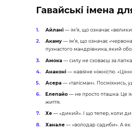
Гавайські імена дл
Айлані
— ім’я, що означає «велики
Акаму
— ім’я, що означає «червон
пухнастого мандрівника, який обо
Амока
— силу не сховаєш за лапкам
Анаконі
— навіяне ніжністю. «Цінни
Асера
— «талісман». Посміхнись, у
Елепайо
— не просто пташка. Це ім
життя.
Хе
— «дикий». І що тепер, коли ди
Ханале
— «володар садиби». А як 