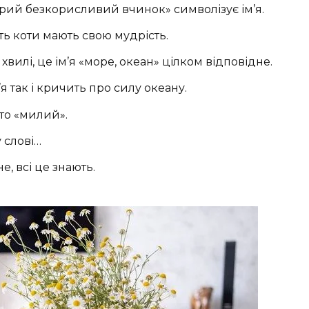
рий безкорисливий вчинок» символізує ім’я.
ь коти мають свою мудрість.
вилі, це ім’я «море, океан» цілком відповідне.
я так і кричить про силу океану.
сто «милий».
у слові…
е, всі це знають.