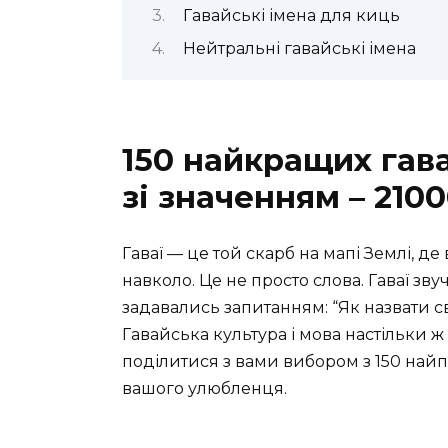
Гавайські імена для киць
Нейтральні гавайські імена
150 найкращих гава
зі значенням – 210
Гаваї — це той скарб на мапі Землі, д
навколо. Це не просто слова. Гаваї звуч
задавались запитанням: “Як назвати св
Гавайська культура і мова настільки ж за
поділитися з вами вибором з 150 на
вашого улюбленця.