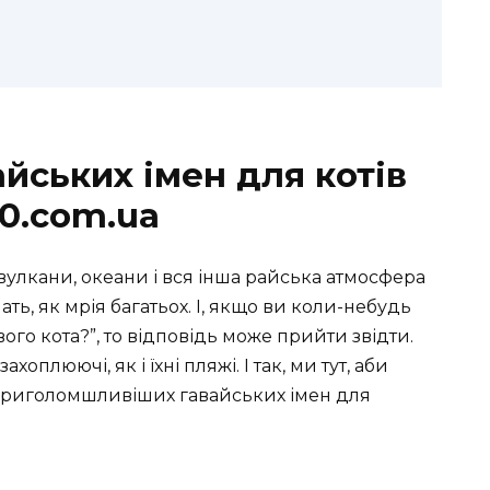
йських імен для котів
00.com.ua
е вулкани, океани і вся інша райська атмосфера
ать, як мрія багатьох. І, якщо ви коли-небудь
ого кота?”, то відповідь може прийти звідти.
хоплюючі, як і їхні пляжі. І так, ми тут, аби
йприголомшливіших гавайських імен для