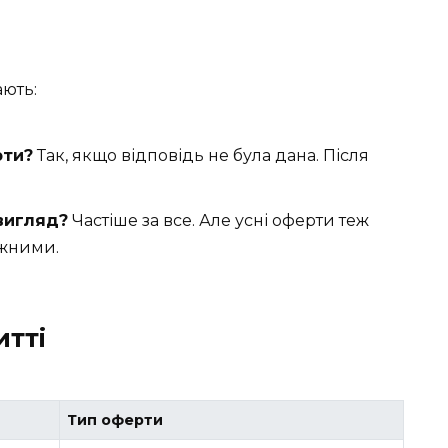
ають:
рти?
Так, якщо відповідь не була дана. Після
вигляд?
Частіше за все. Але усні оферти теж
ежними.
тті
Тип оферти