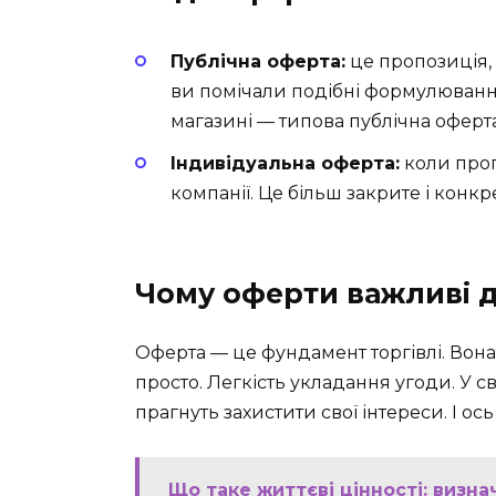
Публічна оферта:
це пропозиція,
ви помічали подібні формулювання
магазині — типова публічна оферта
Індивідуальна оферта:
коли проп
компанії. Це більш закрите і конк
Чому оферти важливі д
Оферта — це фундамент торгівлі. Вона
просто. Легкість укладання угоди. У сві
прагнуть захистити свої інтереси. І о
Що таке життєві цінності: визн