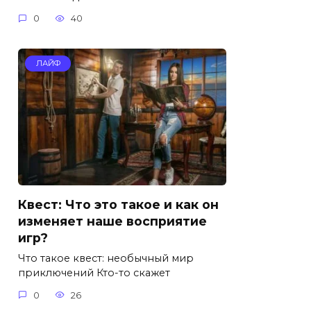
0
40
ЛАЙФ
Квест: Что это такое и как он
изменяет наше восприятие
игр?
Что такое квест: необычный мир
приключений Кто-то скажет
0
26