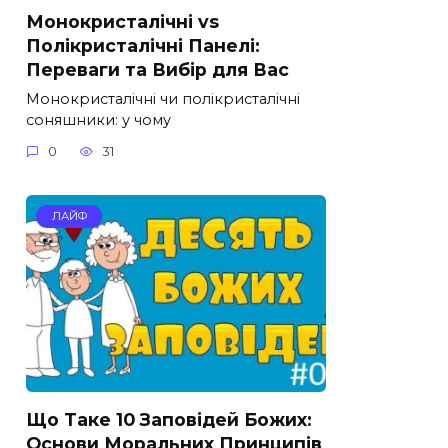
Монокристалічні vs
Полікристалічні Панелі:
Переваги та Вибір для Вас
Монокристалічні чи полікристалічні
соняшники: у чому
0
31
ЛАЙФ
Що Таке 10 Заповідей Божих:
Основи Моральних Принципів