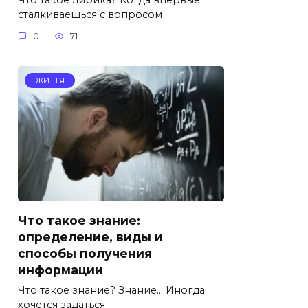
сталкиваешься с вопросом
0
71
ЖИТТЯ
Что такое знание:
определение, виды и
способы получения
информации
Что такое знание? Знание… Иногда
хочется задаться