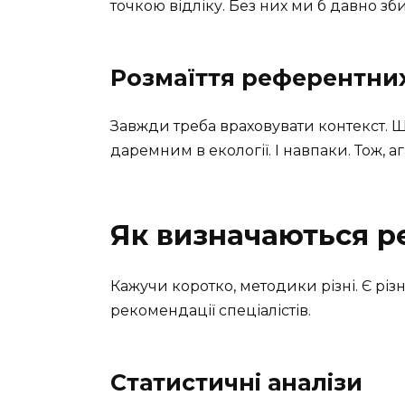
точкою відліку. Без них ми б давно зби
Розмаїття референтни
Завжди треба враховувати контекст. 
даремним в екології. І навпаки. Тож, аг
Як визначаються р
Кажучи коротко, методики різні. Є різн
рекомендації спеціалістів.
Статистичні аналізи