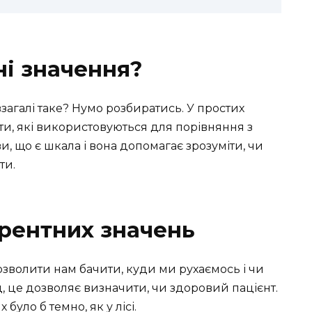
і значення?
загалі таке? Нумо розбиратись. У простих
рти, які використовуються для порівняння з
, що є шкала і вона допомагає зрозуміти, чи
ти.
рентних значень
дозволити нам бачити, куди ми рухаємось і чи
, це дозволяє визначити, чи здоровий пацієнт.
 було б темно, як у лісі.