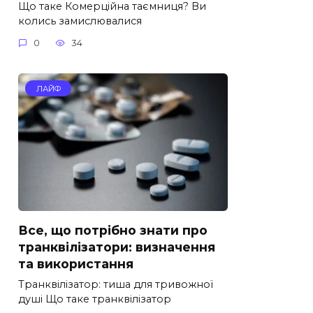
Що таке Комерційна таємниця? Ви
колись замислювалися
0
34
ЛАЙФ
Все, що потрібно знати про
транквілізатори: визначення
та використання
Транквілізатор: тиша для тривожної
душі Що таке транквілізатор