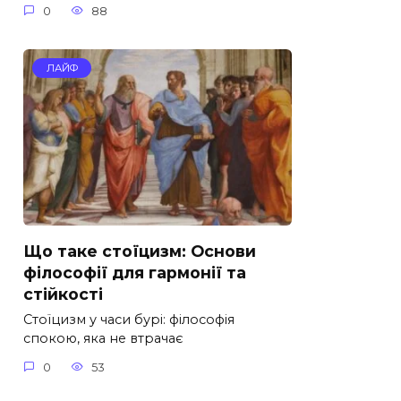
0
88
ЛАЙФ
Що таке стоїцизм: Основи
філософії для гармонії та
стійкості
Стоїцизм у часи бурі: філософія
спокою, яка не втрачає
0
53