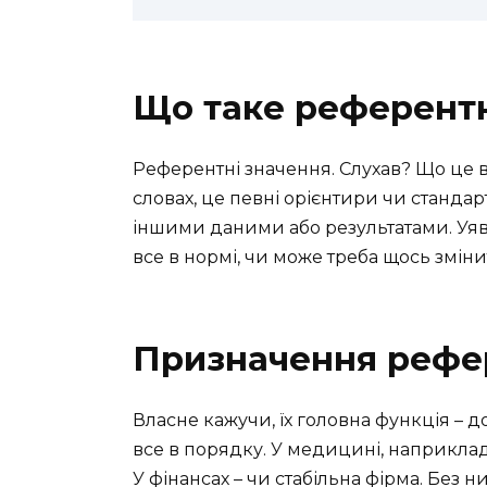
Що таке референтн
Референтні значення. Слухав? Що це в
словах, це певні орієнтири чи станда
іншими даними або результатами. Уяви
все в нормі, чи може треба щось зміни
Призначення рефе
Власне кажучи, їх головна функція – 
все в порядку. У медицині, наприклад
У фінансах – чи стабільна фірма. Без них