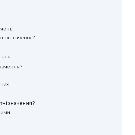
ачень
тні значення?
чень
начення?
аних
тні значення?
ними