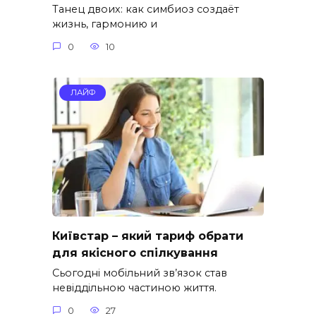
Танец двоих: как симбиоз создаёт
жизнь, гармонию и
0
10
ЛАЙФ
Київстар – який тариф обрати
для якісного спілкування
Сьогодні мобільний зв’язок став
невіддільною частиною життя.
0
27