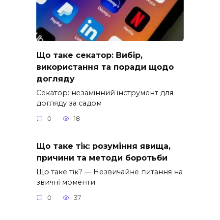
Що таке секатор: Вибір,
використання та поради щодо
догляду
Секатор: незамінний інструмент для
догляду за садом
0
18
Що таке тік: розуміння явища,
причини та методи боротьби
Що таке тік? — Незвичайне питання на
звичні моменти
0
37