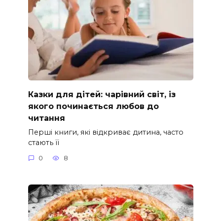
Казки для дітей: чарівний світ, із
якого починається любов до
читання
Перші книги, які відкриває дитина, часто
стають її
0
8