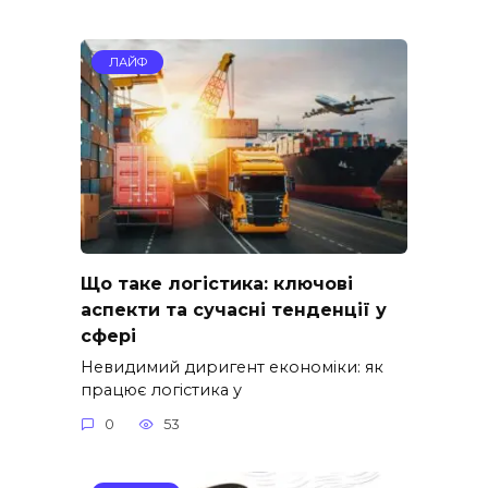
ЛАЙФ
Що таке логістика: ключові
аспекти та сучасні тенденції у
сфері
Невидимий диригент економіки: як
працює логістика у
0
53