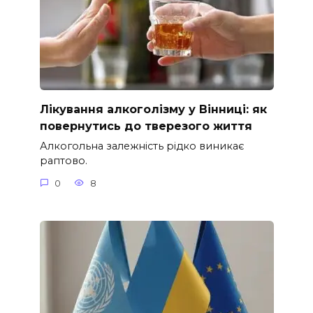
Лікування алкоголізму у Вінниці: як
повернутись до тверезого життя
Алкогольна залежність рідко виникає
раптово.
0
8