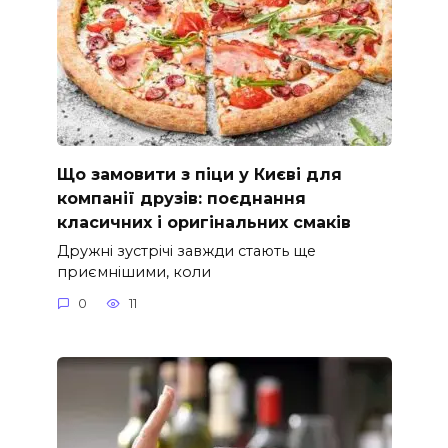
Що замовити з піци у Києві для
компанії друзів: поєднання
класичних і оригінальних смаків
Дружні зустрічі завжди стають ще
приємнішими, коли
0
11