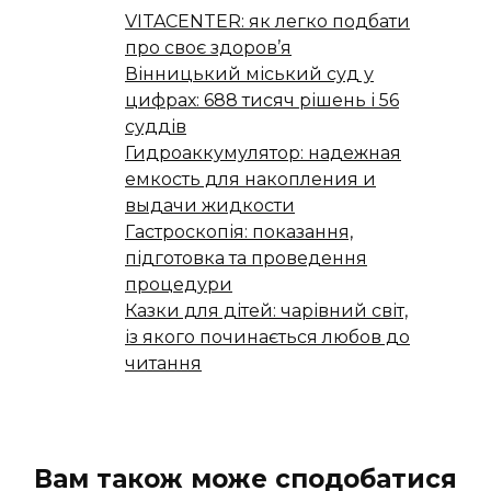
VITACENTER: як легко подбати
про своє здоров’я
Вінницький міський суд у
цифрах: 688 тисяч рішень і 56
суддів
Гидроаккумулятор: надежная
емкость для накопления и
выдачи жидкости
Гастроскопія: показання,
підготовка та проведення
процедури
Казки для дітей: чарівний світ,
із якого починається любов до
читання
Вам також може сподобатися