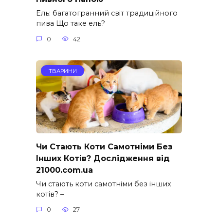
Ель: багатогранний світ традиційного
пива Що таке ель?
0
42
ТВАРИНИ
Чи Стають Коти Самотніми Без
Інших Котів? Дослідження від
21000.com.ua
Чи стають коти самотніми без інших
котів? –
0
27