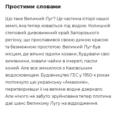
Простими словами
Що таке Великий Луг? Це частина історії нашої
землі, яка тепер ховається під водою. Колишній
степовий дивовижний край Запорізького
регіону, що прославився своєю дикою красою
та безмежною простотою. Великий Луг був
місцем, де вільно їздили козаки, будували свої
зимівники, ховали чайки в очереті, пасли
коней. Але все змінилося з Каховським
водосховищем. Будівництво ГЕС у 1950-х роках
поглинуло цю українську «Амазонію»,
перетворивши її на велике водне дзеркало.
Але нічого не забуто: зруйнована тепер плотина
дає шанс Великому Лугу на відродження.