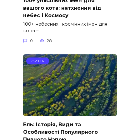
100+ унікальних імен для
вашого кота: натхнення від
небес і Космосу
100+ небесних і космічних імен для
котів –
0
28
ЖИТТЯ
Ель: Історія, Види та
Особливості Популярного
Пивного Напою