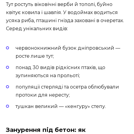
Тут ростуть віковічні верби й тополі, буйно
квітує ковила і шавлія. У водоймах водиться
усяка риба, пташині гнізда заховані в очеретах.
Серед унікальних видів:
червонокнижний бузок дніпровський —
росте лише тут;
понад 30 видів рідкісних птахів, що
зупиняються на прольоті;
популяції стерляді та осетра облюбували
протоки для нересту;
тушкан великий — «кенгуру» степу.
Занурення під бетон: як