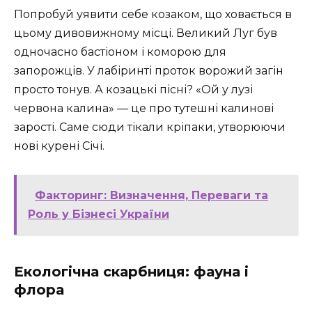
Попробуй уявити себе козаком, що ховається в
цьому дивовижному місці. Великий Луг був
одночасно бастіоном і коморою для
запорожців. У лабіринті проток ворожий загін
просто тонув. А козацькі пісні? «Ой у лузі
червона калина» — це про тутешні калинові
зарості. Саме сюди тікали кріпаки, утворюючи
нові курені Січі.
Факторинг: Визначення, Переваги та
Роль у Бізнесі України
Екологічна скарбниця: фауна і
флора