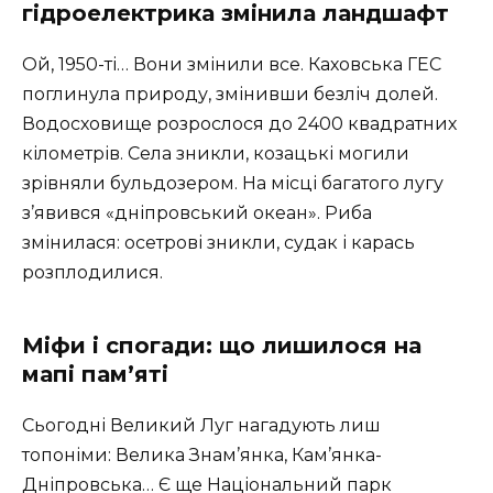
гідроелектрика змінила ландшафт
Ой, 1950-ті… Вони змінили все. Каховська ГЕС
поглинула природу, змінивши безліч долей.
Водосховище розрослося до 2400 квадратних
кілометрів. Села зникли, козацькі могили
зрівняли бульдозером. На місці багатого лугу
з’явився «дніпровський океан». Риба
змінилася: осетрові зникли, судак і карась
розплодилися.
Міфи і спогади: що лишилося на
мапі пам’яті
Сьогодні Великий Луг нагадують лиш
топоніми: Велика Знам’янка, Кам’янка-
Дніпровська… Є ще Національний парк