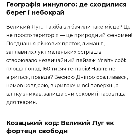
Географія минулого: де сходилися
берег і небокрай
Великий Луг… Та хіба ви бачили таке місце? Це
не просто територія — це природний феномен!
Поєднання річкових проток, лиманів,
заплавних лук і маленьких острівців
створювало незвичайний пейзаж. Уявіть собі:
площа понад 160 тисяч гектарів! Навіть не
віриться, правда? Весною Дніпро розливався,
немов ковдрою, вкриваючи всі поверхні, а
влітку зникав, залишаючи соковиті пасовища
для тварин.
Козацький код: Великий Луг як
фортеця свободи