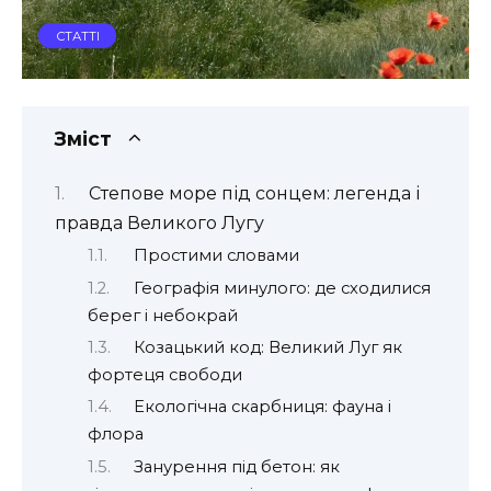
СТАТТІ
Зміст
Степове море під сонцем: легенда і
правда Великого Лугу
Простими словами
Географія минулого: де сходилися
берег і небокрай
Козацький код: Великий Луг як
фортеця свободи
Екологічна скарбниця: фауна і
флора
Занурення під бетон: як