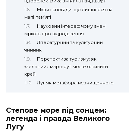
гідроелектрика змінила ландшафт
Міфи і спогади: що лишилося на
мапі пам’яті
Науковий інтерес: чому вчені
мріють про відродження
Літературний та культурний
чинник
Перспектива туризму: як
«зелений» маршрут може оживити
край
Луг як метафора незнищенного
Степове море під сонцем:
легенда і правда Великого
Лугу