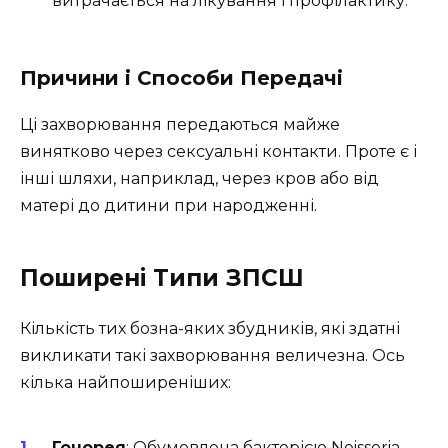
витрачається на лікування і профілактику.
Причини і Способи Передачі
Ці захворювання передаються майже
винятково через сексуальні контакти. Проте є і
інші шляхи, наприклад, через кров або від
матері до дитини при народженні.
Поширені Типи ЗПСШ
Кількість тих бозна-яких збудників, які здатні
викликати такі захворювання величезна. Ось
кілька найпоширеніших:
Гонорея
: Обумовлена бактерією Neisseria