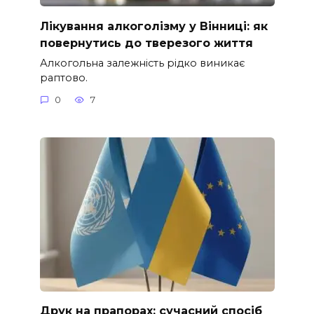
Лікування алкоголізму у Вінниці: як
повернутись до тверезого життя
Алкогольна залежність рідко виникає
раптово.
0
7
Друк на прапорах: сучасний спосіб