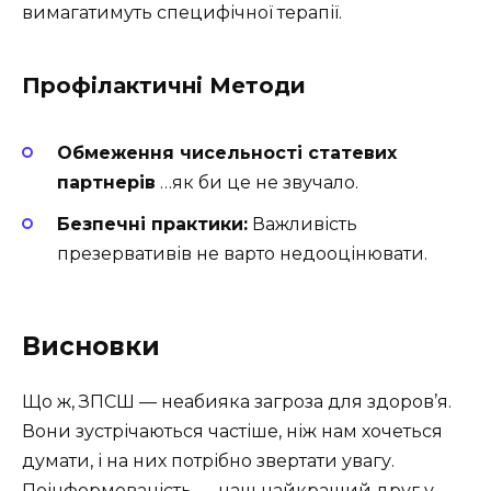
вимагатимуть специфічної терапії.
Профілактичні Методи
Обмеження чисельності статевих
партнерів
…як би це не звучало.
Безпечні практики:
Важливість
презервативів не варто недооцінювати.
Висновки
Що ж, ЗПСШ — неабияка загроза для здоров’я.
Вони зустрічаються частіше, ніж нам хочеться
думати, і на них потрібно звертати увагу.
Поінформованість — наш найкращий друг у