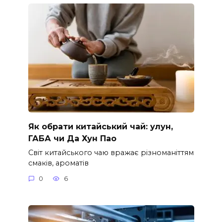
Як обрати китайський чай: улун,
ГАБА чи Да Хун Пао
Світ китайського чаю вражає різноманіттям
смаків, ароматів
0
6