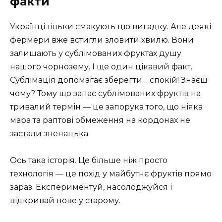
факти
Українці тільки смакують цю вигадку. Але деякі
фермери вже встигли зловити хвилю. Вони
залишають у сублімованих фруктах душу
нашого чорнозему. І ще один цікавий факт.
Сублімація допомагає зберегти… спокій! Знаєш
чому? Тому що запас сублімованих фруктів на
тривалий термін — це запорука того, що ніяка
мара та раптові обмеження на кордонах не
застали зненацька.
Ось така історія. Це більше ніж просто
технологія — це похід у майбутнє фруктів прямо
зараз. Експериментуй, насолоджуйся і
відкривай нове у старому.