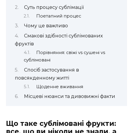
Суть процесу сублімації
Поетапний процес
Чому це важливо
Смакові здібності сублімованих
фруктів
Порівняння: свіжі vs сушені vs
сублімовані
Спосіб застосування в
повсякденному житті
Щоденне вживання
Місцеві нюанси та дивовижні факти
Що таке сублімовані фрукти:
все, що ви ніколи не знали, а