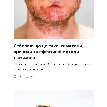
Себорея: що це таке, симптоми,
причини та ефективні методи
лікування
Що таке себорея? Себорея. От чуєш слово
і одразу виникає
0
44