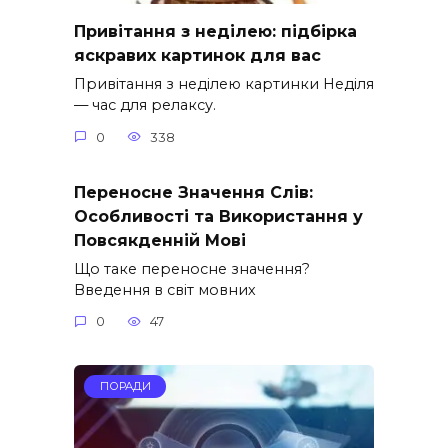
Привітання з неділею: підбірка
яскравих картинок для вас
Привітання з неділею картинки Неділя
— час для релаксу.
0
338
Переносне Значення Слів:
Особливості та Використання у
Повсякденній Мові
Що таке переносне значення?
Введення в світ мовних
0
47
ПОРАДИ