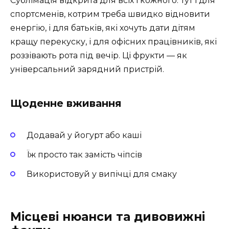
Сублімація відкрита для всіх і кожного. Тут і для
спортсменів, котрим треба швидко відновити
енергію, і для батьків, які хочуть дати дітям
кращу перекуску, і для офісних працівників, які
роззівають рота під вечір. Ці фрукти — як
універсальний зарядний пристрій.
Щоденне вживання
Додавай у йогурт або каші
Їж просто так замість чіпсів
Використовуй у випічці для смаку
Місцеві нюанси та дивовижні