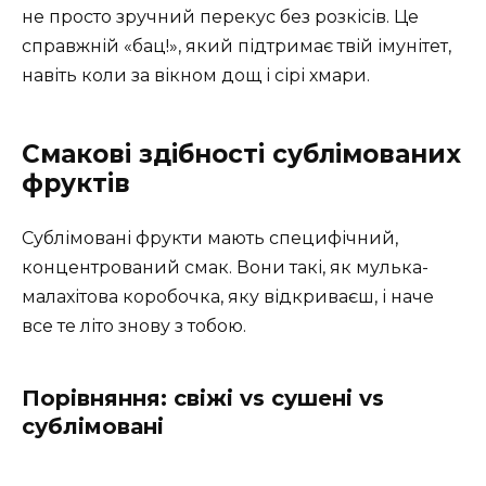
не просто зручний перекус без розкісів. Це
справжній «бац!», який підтримає твій імунітет,
навіть коли за вікном дощ і сірі хмари.
Смакові здібності сублімованих
фруктів
Сублімовані фрукти мають специфічний,
концентрований смак. Вони такі, як мулька-
малахітова коробочка, яку відкриваєш, і наче
все те літо знову з тобою.
Порівняння: свіжі vs сушені vs
сублімовані