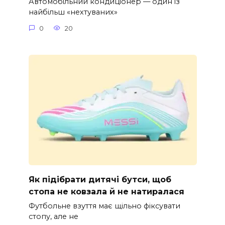
Автомобільний кондиціонер — один із
найбільш «нехтуваних»
0
20
Як підібрати дитячі бутси, щоб
стопа не ковзала й не натиралася
Футбольне взуття має щільно фіксувати
стопу, але не