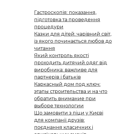
Гастроскопія: показання,
підготовка та проведення
процедури
Казки для дітей: чарівний світ,
із якого починається любов до
читання
Який контроль якості
проходить дитячий одяг від
виробника: важливе для
партнерів і батьків
Каркасный дом под ключ:
этапы строительства и на что
обратить внимание при
выборе технологии
Що замовити з піци у Києві
для компанії друзів:
поєднання класичних і