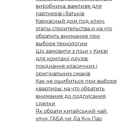
виробника: важливе для
партнерів і батьків
Каркасный дом под ключ:
этапы строительства и на что
обратить внимание при
выборе технологии
Що замовити з піци у Києві
для компанії друзів:
поєднання класичних і
оригінальних смаків
Как не ошибиться при выборе
квартиры: на что обратить
внимание до подписания
сделки
Як обрати китайський чай:
улун, ГАБА чи Да Хун Пао