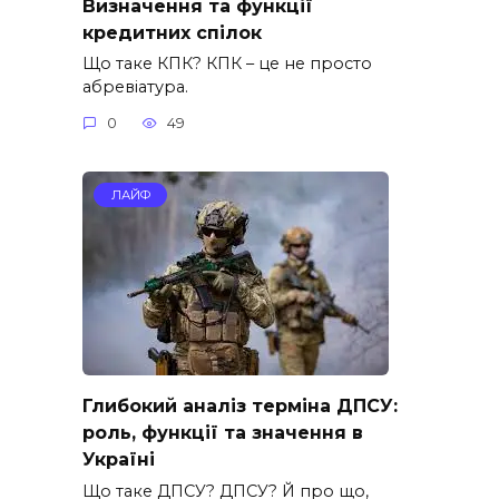
Визначення та функції
кредитних спілок
Що таке КПК? КПК – це не просто
абревіатура.
0
49
ЛАЙФ
Глибокий аналіз терміна ДПСУ:
роль, функції та значення в
Україні
Що таке ДПСУ? ДПСУ? Й про що,