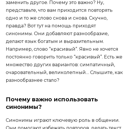
заменить другое. Почему это важно? Ну,
представьте, что вам приходится повторять
одно и то же слово снова и снова. Скучно,
правда? Вот тут на помощь приходят
синонимы. Они добавляют разнообразие,
делают язык богатым и выразительным.
Например, слово “красивый”. Явно не хочется
постоянно говорить только “красивый”. Есть же
множество других вариантов: симпатичный,
очаровательный, великолепный… Слышите, как
разнообразнее стало?
Почему важно использовать
синонимы?
Синонимы играют ключевую роль в общении.
Они помогают избежать повторов, делать текст