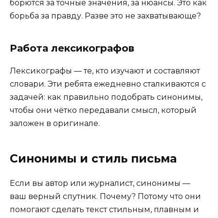
борются за точные значения, за нюансы. Это как
борьба за правду. Разве это не захватывающе?
Работа лексикографов
Лексикографы — те, кто изучают и составляют
словари. Эти ребята ежедневно сталкиваются с
задачей: как правильно подобрать синонимы,
чтобы они чётко передавали смысл, который
заложен в оригинале.
Синонимы и стиль письма
Если вы автор или журналист, синонимы —
ваш верный спутник. Почему? Потому что они
помогают сделать текст стильным, плавным и