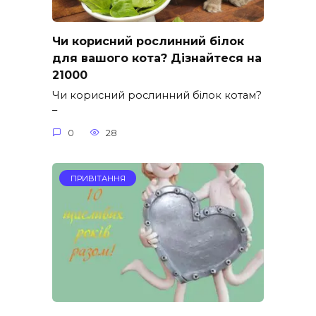
Чи корисний рослинний білок
для вашого кота? Дізнайтеся на
21000
Чи корисний рослинний білок котам?
–
0
28
ПРИВІТАННЯ