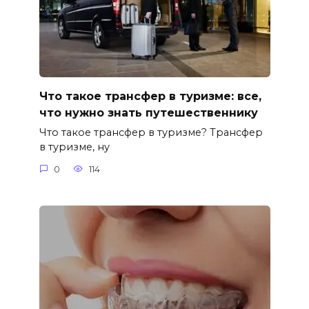
Что такое трансфер в туризме: все,
что нужно знать путешественнику
Что такое трансфер в туризме? Трансфер
в туризме, ну
0
114