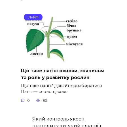
ЛАЙФ
Що таке пагін: основи, значення
та роль у розвитку рослин
Що таке пагін? Давайте розбиратися
Пагін — слово цікаве.
0
85
Який контроль якості
проходить дитячий одяг від