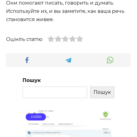
Они помогают писать, говорить и думать.
Используйте их, и вы заметите, как ваша речь
становится живее.
Оцініть статтю
Пошук
Пошук
ЛАЙФ