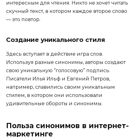
интересным для чтения. Никто не хочет читать
скучный текст, в котором каждое второе слово
— это повтор.
Создание уникального стиля
Здесь вступает в действие игра слов.
Используя разные синонимы, авторы создают
свою уникальную “голосовую” подпись.
Писатели Илья Ильф и Евгений Петров,
например, славились своим уникальным
стилем, в котором они использовали
удивительные обороты и синонимы.
Польза синонимов в интернет-
маркетинге