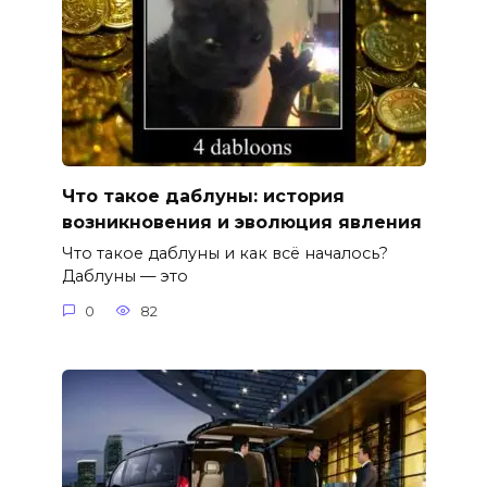
Что такое даблуны: история
возникновения и эволюция явления
Что такое даблуны и как всё началось?
Даблуны — это
0
82