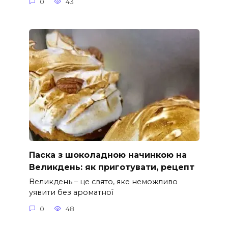
0
43
Паска з шоколадною начинкою на
Великдень: як приготувати, рецепт
Великдень – це свято, яке неможливо
уявити без ароматної
0
48