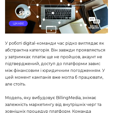
ЦІКАВЕ
У роботі digital-команди час рідко виглядає як
абстрактна категорія. Він завжди проявляється
у затримках: платіж ще не пройшов, акаунт не
підтверджений, доступ до платформи завис
між фінансовим і юридичним погодженням. У
цей момент кампанія вже могла б працювати,
але стоїть.
Модель, яку вибудовує BillingMedia, знімає
залежність маркетингу від внутрішніх черг та
зовнішніх процедур платформ. Команда