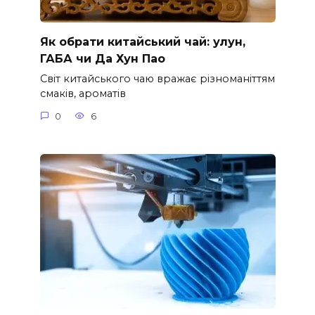
Як обрати китайський чай: улун,
ГАБА чи Да Хун Пао
Світ китайського чаю вражає різноманіттям
смаків, ароматів
0
6