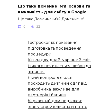
Що таке доменне ім’я: основи та
важливість для сайту в Google
Що таке Доменне ім’я? Доменне ім’
0
23
Гастроскопія: показання,
підготовка та проведення
процедури
Казки для дітей: чарівний світ,
із якого починається любов до
читання
Який контроль якості
проходить дитячий одяг від
виробника: важливе для
партнерів і батьків
Каркасный дом под ключ:
этапы строительства и на что