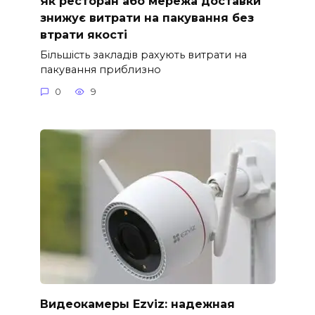
Як ресторан або мережа доставки
знижує витрати на пакування без
втрати якості
Більшість закладів рахують витрати на
пакування приблизно
0
9
Видеокамеры Ezviz: надежная