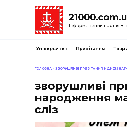
Перейти
до
21000.com.
вмісту
Інформаційний портал Вінн
Університет
Привітання
Твар
ГОЛОВНА
»
ЗВОРУШЛИВІ ПРИВІТАННЯ З ДНЕМ НАР
зворушливі пр
народження ма
сліз