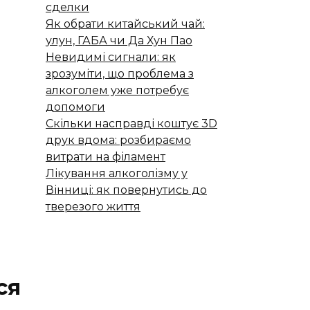
сделки
Як обрати китайський чай:
улун, ГАБА чи Да Хун Пао
Невидимі сигнали: як
зрозуміти, що проблема з
алкоголем уже потребує
допомоги
Скільки насправді коштує 3D
друк вдома: розбираємо
витрати на філамент
Лікування алкоголізму у
Вінниці: як повернутись до
тверезого життя
ся