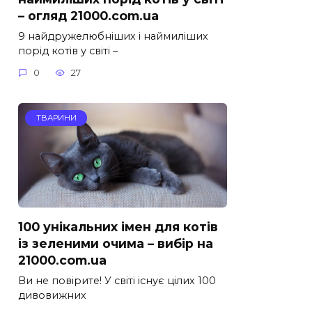
– огляд 21000.com.ua
9 найдружелюбніших і наймиліших
порід котів у світі –
0
27
ТВАРИНИ
100 унікальних імен для котів
із зеленими очима – вибір на
21000.com.ua
Ви не повірите! У світі існує цілих 100
дивовижних