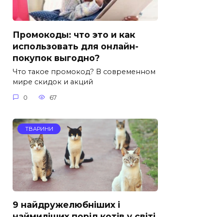
Промокоды: что это и как
использовать для онлайн-
покупок выгодно?
Что такое промокод? В современном
мире скидок и акций
0
67
ТВАРИНИ
9 найдружелюбніших і
наймиліших порід котів у світі