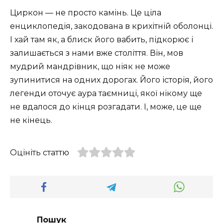
Циркон — не просто камінь. Це ціла
енциклопедія, закодована в крихітній оболонці.
І хай там як, а блиск його вабить, підкорює і
залишається з нами вже століття. Він, мов
мудрий мандрівник, що ніяк не може
зупинитися на одних дорогах. Його історія, його
легенди оточує аура таємниці, якої нікому ще
не вдалося до кінця розгадати. І, може, це ще
не кінець.
Оцініть статтю
Пошук