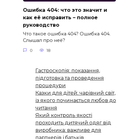
Ошибка 404: что это значит и
как её исправить – полное
руководство
Что такое ошибка 404? Ошибка 404.
Слышал про неё?
0
18
Гастроскопія: показання,
підготовка та проведення
процедури
Казки для дітей: чарівний світ,
із якого починається любов до
читання
Який контроль якості
проходить дитячий одяг від
виробника: важливе для
партнерів і батьків