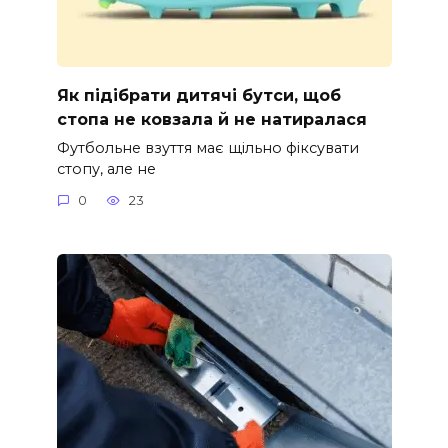
Як підібрати дитячі бутси, щоб
стопа не ковзала й не натиралася
Футбольне взуття має щільно фіксувати
стопу, але не
0
23