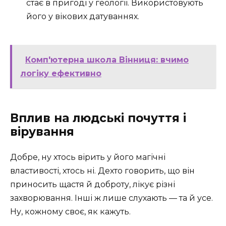
стає в пригоді у геології. Використовують
його у вікових датуваннях.
Комп'ютерна школа Вінниця: вчимо
логіку ефективно
Вплив на людські почуття і
вірування
Добре, ну хтось вірить у його магічні
властивості, хтось ні. Дехто говорить, що він
приносить щастя й доброту, лікує різні
захворювання. Інші ж лише слухають — та й усе.
Ну, кожному своє, як кажуть.