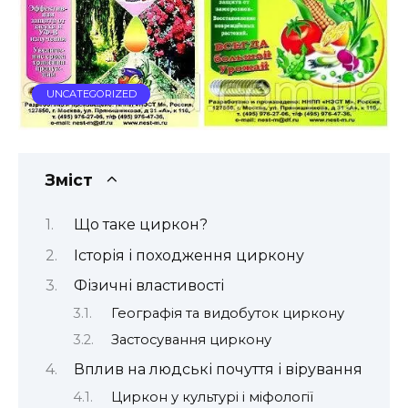
UNCATEGORIZED
Зміст
Що таке циркон?
Історія і походження циркону
Фізичні властивості
Географія та видобуток циркону
Застосування циркону
Вплив на людські почуття і вірування
Циркон у культурі і міфології