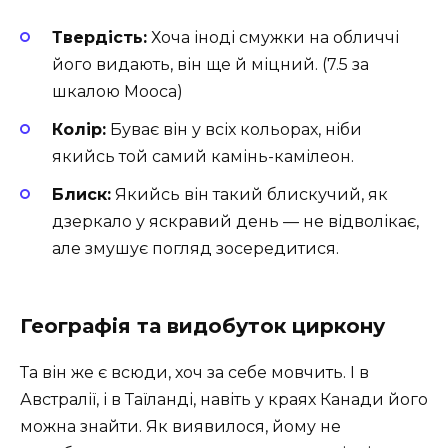
Твердість:
Хоча іноді смужки на обличчі
його видають, він ще й міцний. (7.5 за
шкалою Мооса)
Колір:
Буває він у всіх кольорах, ніби
якийсь той самий камінь-камілеон.
Блиск:
Якийсь він такий блискучий, як
дзеркало у яскравий день — не відволікає,
але змушує погляд зосередитися.
Географія та видобуток циркону
Та він же є всюди, хоч за себе мовчить. І в
Австралії, і в Таїланді, навіть у краях Канади його
можна знайти. Як виявилося, йому не