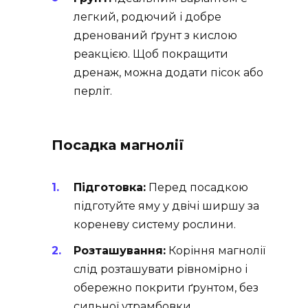
легкий, родючий і добре
дренований ґрунт з кислою
реакцією. Щоб покращити
дренаж, можна додати пісок або
перліт.
Посадка магнолії
Підготовка:
Перед посадкою
підготуйте яму у двічі ширшу за
кореневу систему рослини.
Розташування:
Коріння магнолії
слід розташувати рівномірно і
обережно покрити ґрунтом, без
сильної утрамбовки.