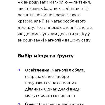
Як вирощувати магнолію — питання,
яке цікавить багатьох садівників. Ця
рослина не лише вражає своєю
красою, але й вимагає особливого
догляду. Розглянемо основні аспекти,
які допоможуть вам досягти успіху у
вирощуванні магнолії у вашому саду.
Вибір місця та ґрунту
Освітлення:
Магнолії люблять
яскраве світло і добре
почуваються на сонячних
ділянках. Однак деякі види
можуть рости і в напівтіні.
Ґрунт:
Ідеальним варіантом є