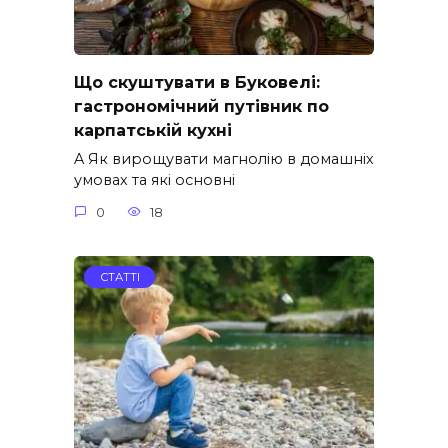
Що скуштувати в Буковелі:
гастрономічний путівник по
карпатській кухні
A Як вирощувати магнолію в домашніх
умовах та які основні
0
18
СТАТТІ