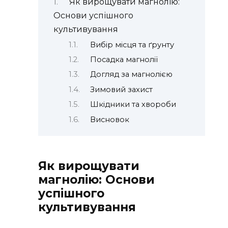
Як вирощувати магнолію:
Основи успішного
культивування
Вибір місця та ґрунту
Посадка магнолії
Догляд за магнолією
Зимовий захист
Шкідники та хвороби
Висновок
Як вирощувати
магнолію: Основи
успішного
культивування