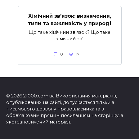
Хімічний зв’язок: визначення,
типи та важливість у природі
Що таке хімічний зв’язок? Що таке
хімічний зв’
0
17
© 2026 21000.com.ua Використання матеріалів,
опублікованих на сайті, допускається тільки з
письмового дозволу правовласника та з
обов'язковим прямим посиланням на сторінку, з
якої запозичений матеріал.