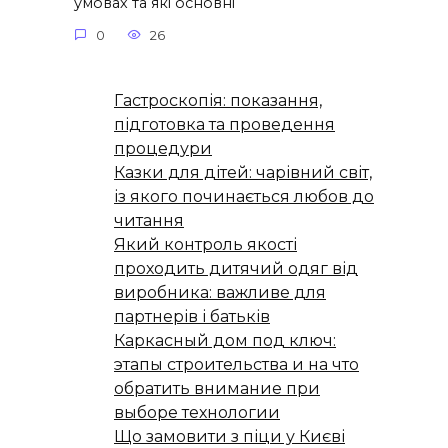
умовах та які основні
0
26
Гастроскопія: показання,
підготовка та проведення
процедури
Казки для дітей: чарівний світ,
із якого починається любов до
читання
Який контроль якості
проходить дитячий одяг від
виробника: важливе для
партнерів і батьків
Каркасный дом под ключ:
этапы строительства и на что
обратить внимание при
выборе технологии
Що замовити з піци у Києві