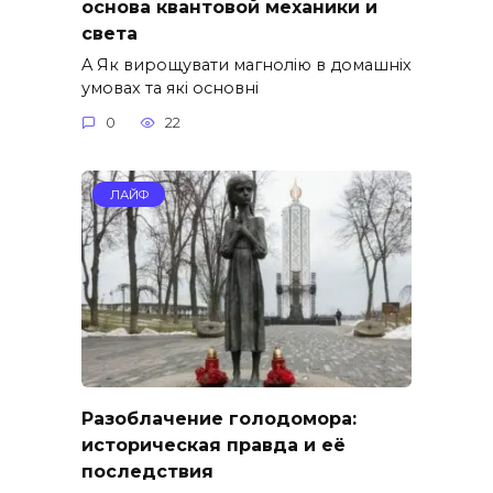
основа квантовой механики и
света
A Як вирощувати магнолію в домашніх
умовах та які основні
0
22
ЛАЙФ
Разоблачение голодомора:
историческая правда и её
последствия