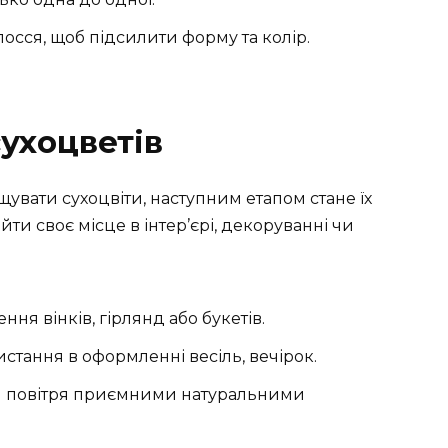
осся, щоб підсилити форму та колір.
сухоцветів
ощувати сухоцвіти, наступним етапом стане їх
ти своє місце в інтер’єрі, декоруванні чи
ння вінків, гірлянд або букетів.
тання в оформленні весіль, вечірок.
 повітря приємними натуральними