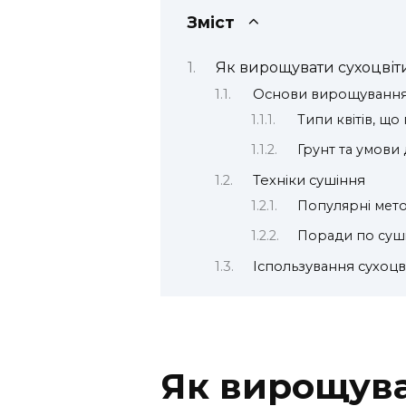
Зміст
Як вирощувати сухоцвіти
Основи вирощування 
Типи квітів, що
Грунт та умови
Техніки сушіння
Популярні мет
Поради по суш
Іспользування сухоцв
Як вирощува