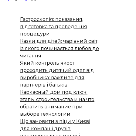
Гастроскопія: показання,
підготовка та проведення
процедури
Казки для дітей: чарівний світ,
із якого починається любов до
читання
Який контроль якості
проходить дитячий одяг від
виробника: важливе для
партнерів і батьків
Каркасный дом под ключ:
этапы строительства и на что
обратить внимание при
выборе технологии
Що замовити з піци у Києві
для компанії друзів:
поєднання класичних і