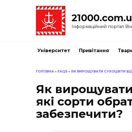
Перейти
до
21000.com.
вмісту
Інформаційний портал Вінн
Університет
Привітання
Твар
ГОЛОВНА
»
FAQS
»
ЯК ВИРОЩУВАТИ СУХОЦВІТИ ВДО
Як вирощувати
які сорти обра
забезпечити?