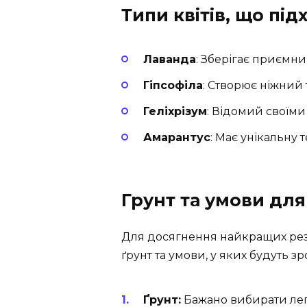
Типи квітів, що пі
Лаванда
: Зберігає приємни
Гіпсофіла
: Створює ніжний 
Геліхрізум
: Відомий своїми
Амарантус
: Має унікальну т
Грунт та умови дл
Для досягнення найкращих резу
ґрунт та умови, у яких будуть зр
Ґрунт:
Бажано вибирати легк