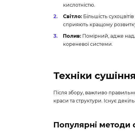
кислотністю.
Світло:
Більшість сухоцвіті
сприяють кращому розвитку
Полив:
Помірний, адже над
кореневої системи.
Техніки сушінн
Після збору, важливо правильн
краси та структури. Існує декіл
Популярні методи 