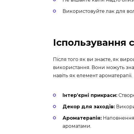
Використовуйте лак для вол
Іспользування 
Після того як ви знаєте, як вир
використання. Вони можуть знай
навіть як елемент ароматерапії.
Інтер’єрні прикраси:
Створе
Декор для заходів:
Викорис
Ароматерапія:
Наповнення
ароматами.