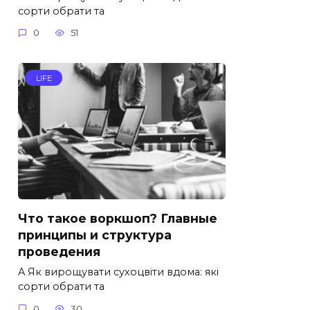
сорти обрати та
0
51
LIFE
Что такое воркшоп? Главные
принципы и структура
проведения
A Як вирощувати сухоцвіти вдома: які
сорти обрати та
0
30