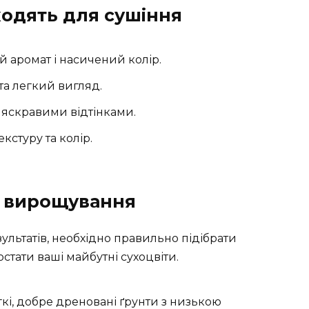
дходять для сушіння
й аромат і насичений колір.
та легкий вигляд.
 яскравими відтінками.
екстуру та колір.
я вирощування
льтатів, необхідно правильно підібрати
остати ваші майбутні сухоцвіти.
і, добре дреновані ґрунти з низькою