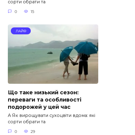
сорти обрати та
0
15
ЛАЙФ
Що таке низький сезон:
переваги та особливості
подорожей у цей час
A Як вирощувати сухоцвіти вдома: які
сорти обрати та
0
29