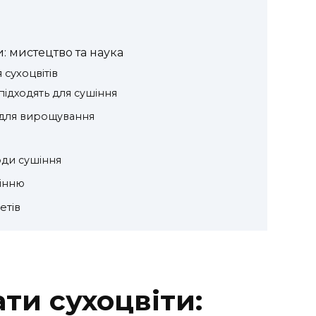
: мистецтво та наука
сухоцвітів
 підходять для сушіння
 для вирощування
оди сушіння
інню
етів
ти сухоцвіти: