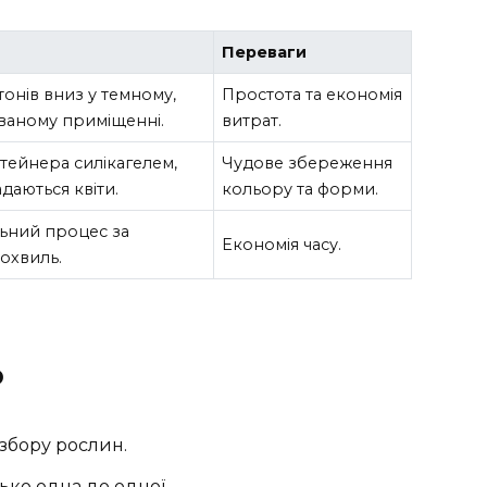
Переваги
тонів вниз у темному,
Простота та економія
ваному приміщенні.
витрат.
тейнера силікагелем,
Чудове збереження
даються квіти.
кольору та форми.
ний процес за
Економія часу.
охвиль.
ю
збору рослин.
ько одна до одної.