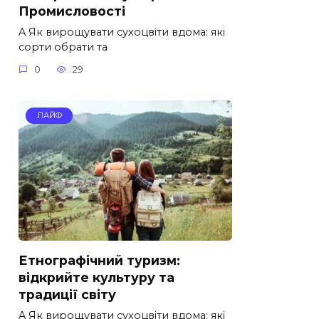
Промисловості
A Як вирощувати сухоцвіти вдома: які
сорти обрати та
0
29
ЛАЙФ
Етнографічний туризм:
відкрийте культуру та
традиції світу
A Як вирощувати сухоцвіти вдома: які