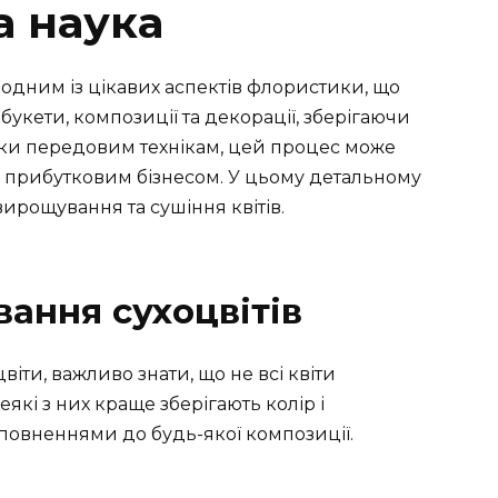
а наука
одним із цікавих аспектів флористики, що
букети, композиції та декорації, зберігаючи
вдяки передовим технікам, цей процес може
й прибутковим бізнесом. У цьому детальному
вирощування та сушіння квітів.
ання сухоцвітів
іти, важливо знати, що не всі квіти
які з них краще зберігають колір і
повненнями до будь-якої композиції.