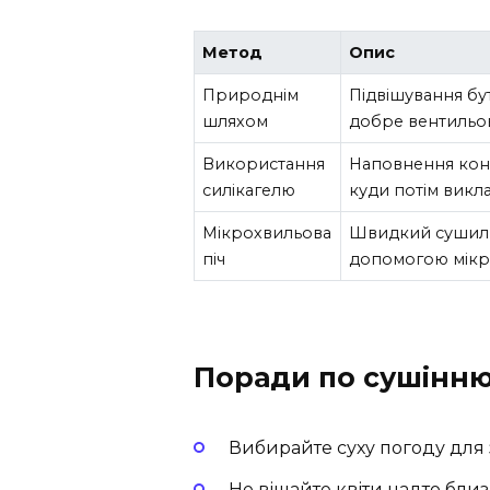
Метод
Опис
Природнім
Підвішування бу
шляхом
добре вентильо
Використання
Наповнення кон
силікагелю
куди потім викла
Мікрохвильова
Швидкий сушиль
піч
допомогою мікр
Поради по сушінн
Вибирайте суху погоду для 
Не вішайте квіти надто близ