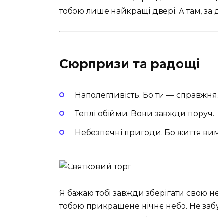
тобою лише найкращі двері. А там, за 
Сюрпризи та радощі
Наполегливість. Бо ти — справжня
Теплі обійми. Вони завжди поруч.
Небезпечні пригоди. Бо життя вим
Я бажаю тобі завжди зберігати свою неп
тобою прикрашене нічне небо. Не забу