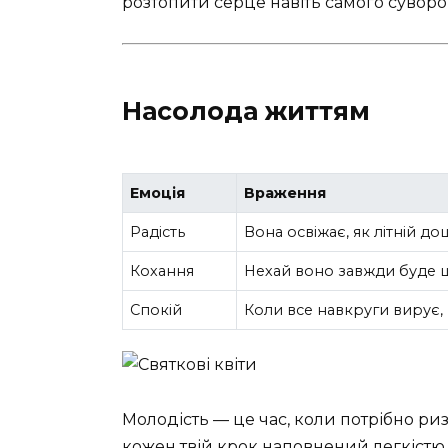
розтопити серце навіть самого суворо
Насолода життям
Емоція
Враження
Радість
Вона освіжає, як літній до
Кохання
Нехай воно завжди буде 
Спокій
Коли все навкруги вирує,
Молодість — це час, коли потрібно риз
кожен твій крок наповнений легкістю та