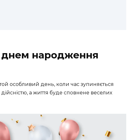
 з днем народження
— той особливий день, коли час зупиняється
ть дійсністю, а життя буде сповнене веселих