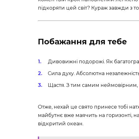
підкоряти цей світ? Кураж завжди з т
Побажання для тебе
Дивовижні подорожі. Як багатогра
Сила духу. Абсолютна незалежність
Щастя. З тим самим неймовірним,
Отже, нехай це свято принесе тобі нат
майбутнє вже маячить на горизонті, н
відкритий океан.