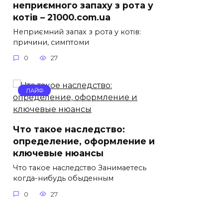
неприємного запаху з рота у
котів – 21000.com.ua
Неприємний запах з рота у котів:
причини, симптоми
0
27
ЛАЙФ
Что такое наследство:
определение, оформление и
ключевые нюансы
Что такое наследство Занимаетесь
когда-нибудь обыденным
0
27