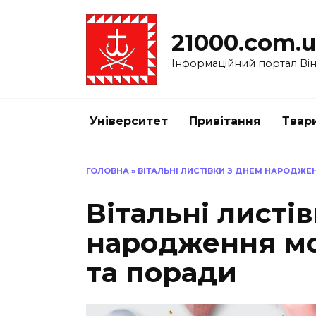
Перейти
до
21000.com.
вмісту
Інформаційний портал Вінн
Університет
Привітання
Твар
ГОЛОВНА
»
ВІТАЛЬНІ ЛИСТІВКИ З ДНЕМ НАРОДЖЕН
Вітальні листі
народження мол
та поради