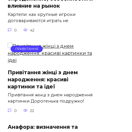
влияние на рынок
Картели: как крупные игроки
договариваются играть не
0
42
ПРИВІТАННЯ
Привітання жінці з днем
народження: красиві
картинки та ідеї
Привітання жінці з днем народження
картинки Дорогенька подружко!
0
22
Анафора: визначення та