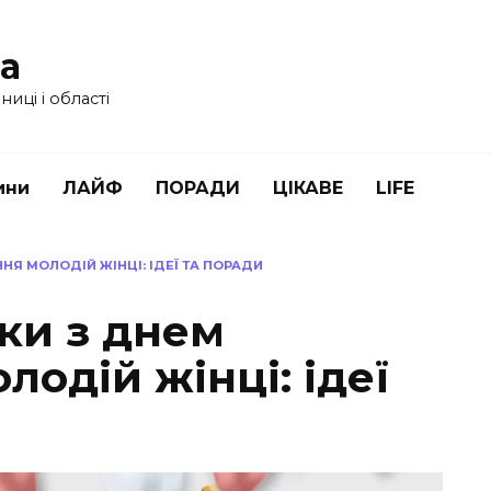
ua
иці і області
ини
ЛАЙФ
ПОРАДИ
ЦІКАВЕ
LIFE
НЯ МОЛОДІЙ ЖІНЦІ: ІДЕЇ ТА ПОРАДИ
вки з днем
одій жінці: ідеї