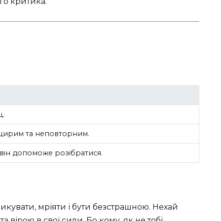
го критика.
щ.
щирим та неповторним.
 він допоможе розібратися.
икувати, мріяти і бути безстрашною. Нехай
 вірою в свої сили. Бо кому, як не тобі,