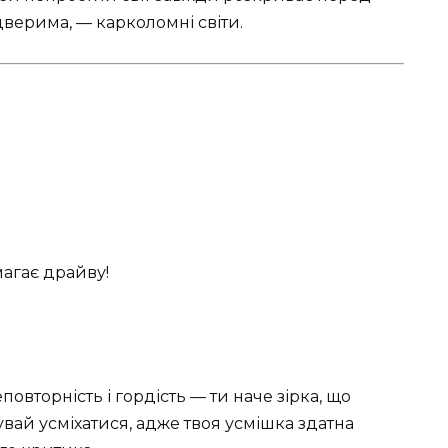
дверима, — карколомні світи.
.
агає драйву!
овторність і гордість — ти наче зірка, що
вай усміхатися, адже твоя усмішка здатна