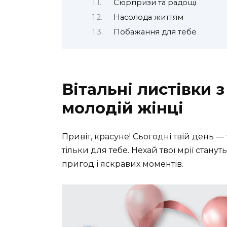
Сюрпризи та радощі
Насолода життям
Побажання для тебе
Вітальні листівки
молодій жінці
Привіт, красуне! Сьогодні твій день 
тільки для тебе. Нехай твої мрії стану
пригод і яскравих моментів.