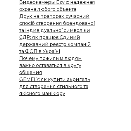
Видеокамеры Ezviz: надежная
охрана любого объекта
Друк на прапорах: сучасний
спосіб створення брендованої
та індивідуальної символіки
ЄДР: як працює Єдиний
державний реєстр компаній
та ФОП в Україні
Почему пожилым людям
важно оставаться в кругу
общения
GEMELY: як купити акригель
для створення стильного та
якісного манікюру