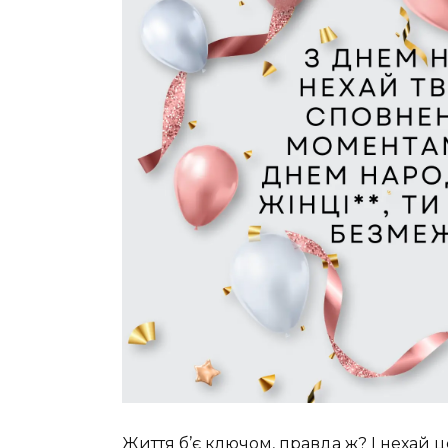
Життя б’є ключом, правда ж? І нехай 