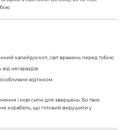
обою.
нний калейдоскоп, світ вражень перед тобою.
 від негараздів.
 особливим відтінком.
хнення і нові сили для звершень. Бо твоє
аче корабель, що готовий вирушити у