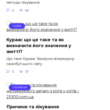
методи лікування
0
65
ЛАЙФ
Кураж: що це таке та як
визначити його значення у
житті?
Що таке Кураж: Зазирни всередину
самобутнього світу
0
37
ТВАРИНИ
Причини та лікування