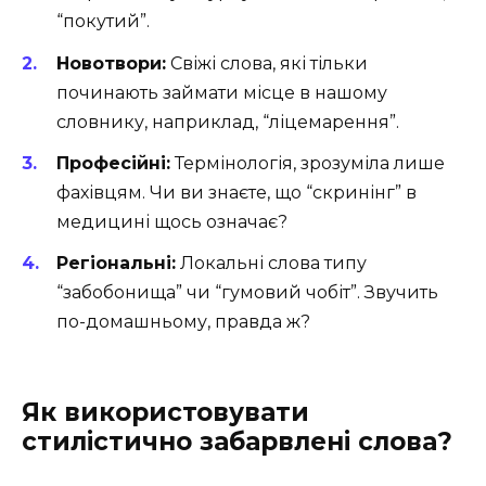
“покутий”.
Новотвори:
Свіжі слова, які тільки
починають займати місце в нашому
словнику, наприклад, “ліцемарення”.
Професійні:
Термінологія, зрозуміла лише
фахівцям. Чи ви знаєте, що “скринінг” в
медицині щось означає?
Регіональні:
Локальні слова типу
“забобонища” чи “гумовий чобіт”. Звучить
по-домашньому, правда ж?
Як використовувати
стилістично забарвлені слова?