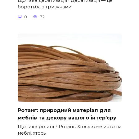
Що таке дератизація? Дератизація — це
боротьба з гризунами
0
32
Ротанг: природний матеріал для
меблів та декору вашого інтер’єру
Що таке ротанг? Ротанг. Хтось хоче його на
меблі, хтось