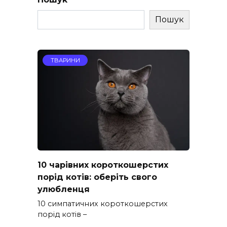
Пошук
ТВАРИНИ
10 чарівних короткошерстих
порід котів: оберіть свого
улюбленця
10 симпатичних короткошерстих
порід котів –