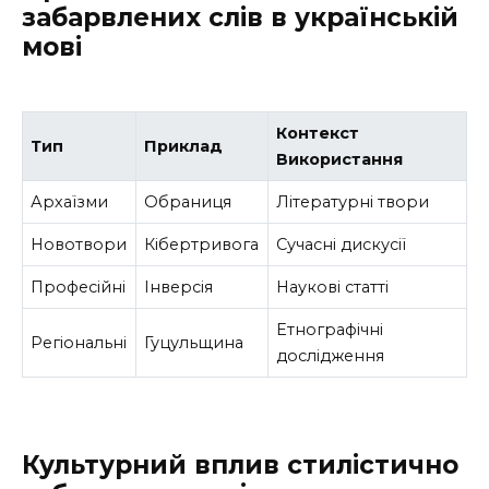
забарвлених слів в українській
мові
Контекст
Тип
Приклад
Використання
Архаїзми
Обраниця
Літературні твори
Новотвори
Кібертривога
Сучасні дискусії
Професійні
Інверсія
Наукові статті
Етнографічні
Регіональні
Гуцульщина
дослідження
Культурний вплив стилістично