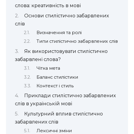
слова: креативність в мові
Основи стилістично забарвлених
слів
Визначення та ролі
Типи стилістично забарвлених слів
Як використовувати стилістично
забарвлені слова?
Чітка мета
Баланс стилістики
Контекст і стиль
Приклади стилістично забарвлених
слів в українській мові
Культурний вплив стилістично
забарвлених слів
Лексичні зміни