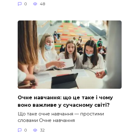
0
48
Очне навчання: що це таке і чому
воно важливе у сучасному світі?
Що таке очне навчання — простими
словами Очне навчання
0
32