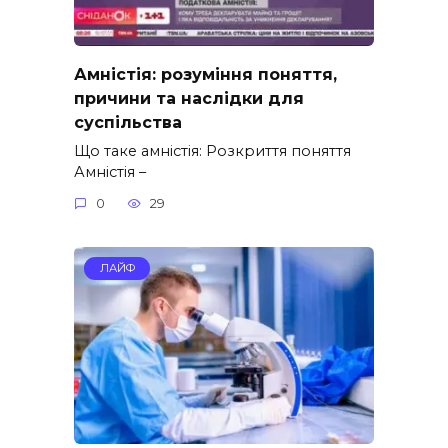
Амністія: розуміння поняття,
причини та наслідки для
суспільства
Що таке амністія: Розкриття поняття
Амністія –
0
29
ЛАЙФ