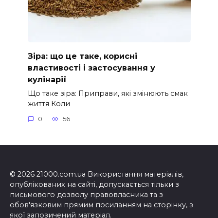
Зіра: що це таке, корисні
властивості і застосування у
кулінарії
Що таке зіра: Приправи, які змінюють смак
життя Коли
0
56
© 2026 21000.com.ua Використання матеріалів,
опублікованих на сайті, допускається тільки з
письмового дозволу правовласника та з
обов'язковим прямим посиланням на сторінку, з
якої запозичений матеріал.