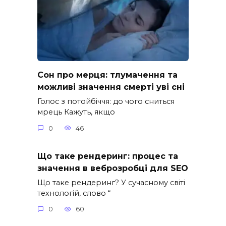
Сон про мерця: тлумачення та
можливі значення смерті уві сні
Голос з потойбіччя: до чого сниться
мрець Кажуть, якщо
0
46
Що таке рендеринг: процес та
значення в веброзробці для SEO
Що таке рендеринг? У сучасному світі
технологій, слово “
0
60