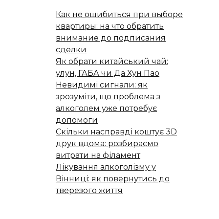
Как не ошибиться при выборе
квартиры: на что обратить
внимание до подписания
сделки
Як обрати китайський чай:
улун, ГАБА чи Да Хун Пао
Невидимі сигнали: як
зрозуміти, що проблема з
алкоголем уже потребує
допомоги
Скільки насправді коштує 3D
друк вдома: розбираємо
витрати на філамент
Лікування алкоголізму у
Вінниці: як повернутись до
тверезого життя