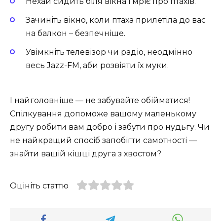
Нехай сидить біля вікна і мріє про птахів.
Зачиніть вікно, коли птаха прилетіла до вас
на балкон – безпечніше.
Увімкніть телевізор чи радіо, неодмінно
весь Jazz-FM, аби розвіяти їх муки.
І найголовніше — не забувайте обійматися!
Спілкування допоможе вашому маленькому
другу робити вам добро і забути про нудьгу. Чи
не найкращий спосіб запобігти самотності —
знайти вашій кішці друга з хвостом?
Оцініть статтю