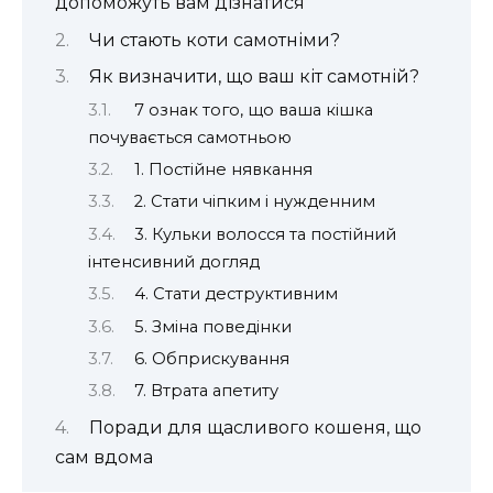
допоможуть вам дізнатися
Чи стають коти самотніми?
Як визначити, що ваш кіт самотній?
7 ознак того, що ваша кішка
почувається самотньою
1. Постійне нявкання
2. Стати чіпким і нужденним
3. Кульки волосся та постійний
інтенсивний догляд
4. Стати деструктивним
5. Зміна поведінки
6. Обприскування
7. Втрата апетиту
Поради для щасливого кошеня, що
сам вдома