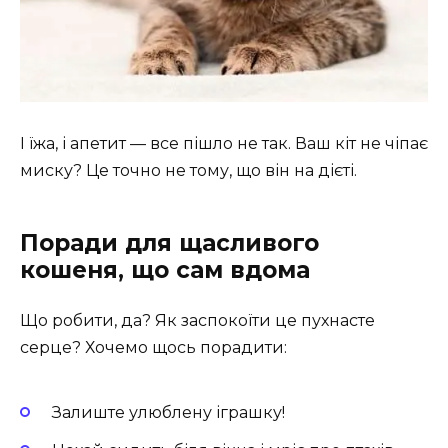
І їжа, і апетит — все пішло не так. Ваш кіт не чіпає
миску? Це точно не тому, що він на дієті.
Поради для щасливого
кошеня, що сам вдома
Що робити, да? Як заспокоїти це пухнасте
серце? Хочемо щось порадити:
Залиште улюблену іграшку!