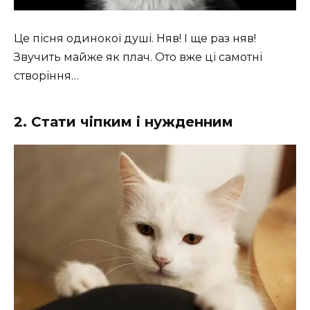
Це пісня одинокої душі. Няв! І ще раз няв!
Звучить майже як плач. Ото вже ці самотні
створіння…
2. Стати чіпким і нужденним