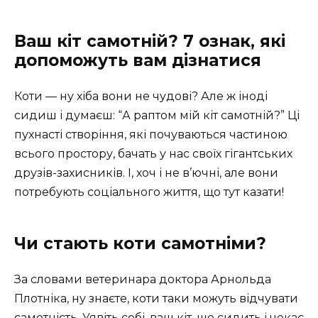
Ваш кіт самотній? 7 ознак, які
допоможуть вам дізнатися
Коти — ну хіба вони не чудові? Але ж іноді
сидиш і думаєш: “А раптом мій кіт самотній?” Ці
пухнасті створіння, які почуваються частиною
всього простору, бачать у нас своїх гігантських
друзів-захисників. І, хоч і не в’ючні, але вони
потребують соціального життя, що тут казати!
Чи стають коти самотніми?
За словами ветеринара доктора Арнольда
Плотніка, ну знаєте, коти таки можуть відчувати
самотність. Уявіть собі, ваш кіт, що сидить і чекає