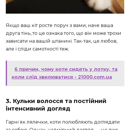
Якщо ваш кіт росте поруч з вами, наче ваша
друга тінь, то це ознака того, що він може трохи
зависати на вашій штанині. Так-так, це любов,
але і сліди самотності теж.
6 причин, чому коти сидять у лотку, та
коли слід хвилюватися - 21000.com.ua
3. Кульки волосся та постійний
інтенсивний догляд
Гарні як лялечки, коти полюбляють доглядати
за собою. Однак, надмірний догляд — це вже