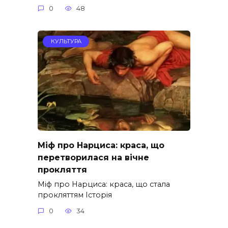
0
48
КУЛЬТУРА
Міф про Нарциса: краса, що
перетворилася на вічне
прокляття
Міф про Нарциса: краса, що стала
прокляттям Історія
0
34