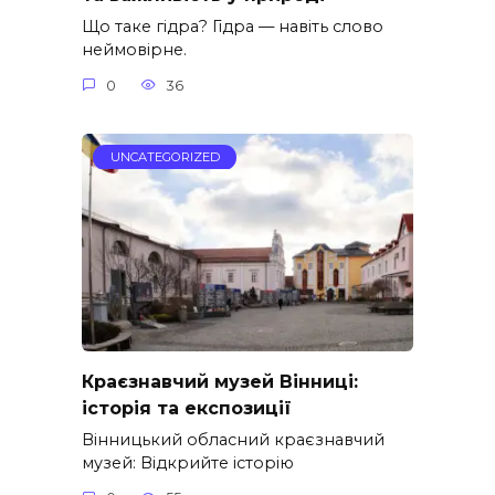
Що таке гідра? Гідра — навіть слово
неймовірне.
0
36
UNCATEGORIZED
Краєзнавчий музей Вінниці:
історія та експозиції
Вінницький обласний краєзнавчий
музей: Відкрийте історію