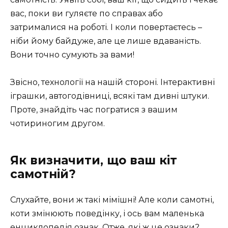
вас, поки ви гуляєте по справах або
затрималися на роботі. І коли повертаєтесь –
ніби йому байдуже, але це лише вдаваність.
Вони точно сумують за вами!
Звісно, технології на нашій стороні. Інтерактивні
іграшки, автогодівниці, всякі там дивні штуки.
Проте, знайдіть час погратися з вашим
чотириногим другом.
Як визначити, що ваш кіт
самотній?
Слухайте, вони ж такі мімішні! Але коли самотні,
коти змінюють поведінку, і ось вам маленька
енциклопедія ознак. Отже, які ж це ознаки?