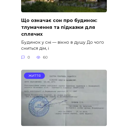
Що означає сон про будинок:
тлумачення та підказки для
сплячих
Будинок у сні — вікно в душу До чого
сниться дім, і
0
60
ЖИТТЯ