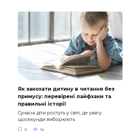
Як закохати дитину в читання без
примусу: перевірені лайфхаки та
правильні історії
Сучасні діти ростуть у світі, де увагу
щосекунди виборюють
0
14