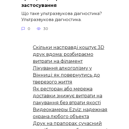
застосування
Що таке ультразвукова діагностика?
Ультразвукова діагностика.
0
30
Скільки насправді коштує 3D
друк вдома: розбираємо
витрати на філамент
Лікування алкоголізму у
Вінниці: як повернутись до
тверезого життя
Як ресторан або мережа
доставки знижує витрати на
пакування без втрати якості
Видеокамеры Ezviz: надежная
охрана любого объекта
Друк на прапорах: сучасний