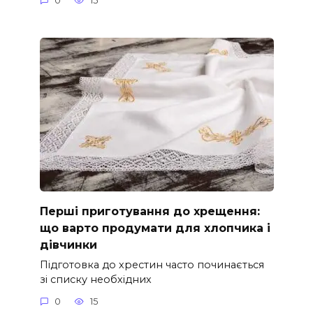
0
15
Перші приготування до хрещення:
що варто продумати для хлопчика і
дівчинки
Підготовка до хрестин часто починається
зі списку необхідних
0
15