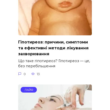
Гіпотиреоз: причини, симптоми
та ефективні методи лікування
захворювання
Що таке гіпотиреоз? Гіпотиреоз — це,
без перебільшення
0
13
ЛАЙФ