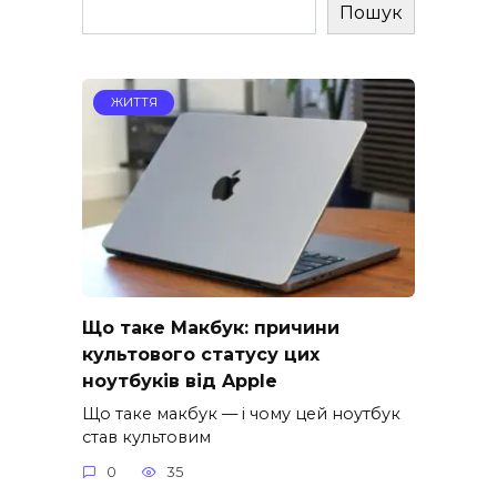
Пошук
ЖИТТЯ
Що таке Макбук: причини
культового статусу цих
ноутбуків від Apple
Що таке макбук — і чому цей ноутбук
став культовим
0
35