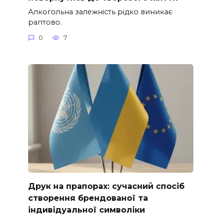
Алкогольна залежність рідко виникає
раптово.
0
7
Друк на прапорах: сучасний спосіб
створення брендованої та
індивідуальної символіки